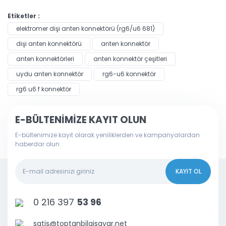
Etiketler :
elektromer dişi anten konnektörü (rg6/u6 681)
dişi anten konnektörü
anten konnektör
anten konnektörleri
anten konnektör çeşitleri
uydu anten konnektör
rg6-u6 konnektör
rg6 u6 f konnektör
E-BÜLTENİMİZE KAYIT OLUN
E-bültenimize kayıt olarak yeniliklerden ve kampanyalardan
haberdar olun
KAYIT OL
0 216 397
53 96
satis@toptanbilgisayar.net