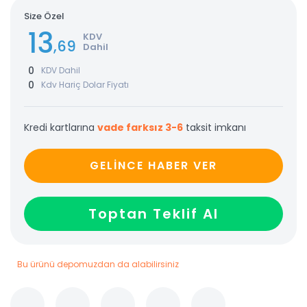
Size Özel
13
KDV
,69
Dahil
0
KDV Dahil
0
Kdv Hariç Dolar Fiyatı
Kredi kartlarına
vade farksız 3-6
taksit imkanı
GELİNCE HABER VER
Toptan Teklif Al
Bu ürünü depomuzdan da alabilirsiniz