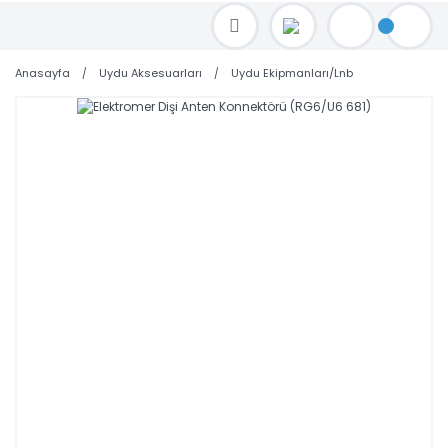
TOPTAN FİYAT ALMAK İÇİN satis@toptanbilgisayar.net MAİL ATINIZ.
SİPARİŞLERİNİZİ AYNI GÜN KARGO İLE GÖNDERİYORUZ!
Anasayfa
Uydu Aksesuarları
Uydu Ekipmanları/Lnb