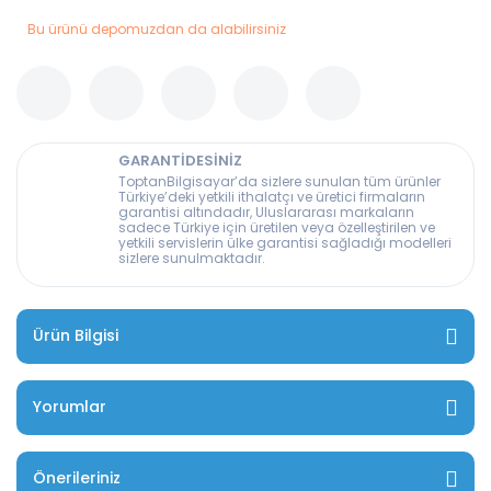
Bu ürünü depomuzdan da alabilirsiniz
GARANTİDESİNİZ
ToptanBilgisayar’da sizlere sunulan tüm ürünler
Türkiye’deki yetkili ithalatçı ve üretici firmaların
garantisi altındadır, Uluslararası markaların
sadece Türkiye için üretilen veya özelleştirilen ve
yetkili servislerin ülke garantisi sağladığı modelleri
sizlere sunulmaktadır.
Ürün Bilgisi
Yorumlar
Önerileriniz