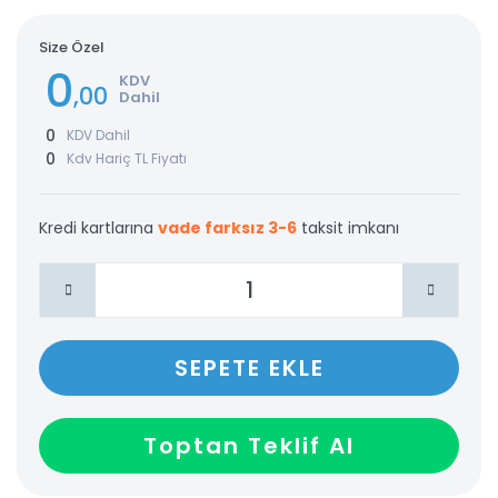
Size Özel
0
KDV
,00
Dahil
0
KDV Dahil
0
Kdv Hariç TL Fiyatı
Kredi kartlarına
vade farksız 3-6
taksit imkanı
SEPETE EKLE
Toptan Teklif Al