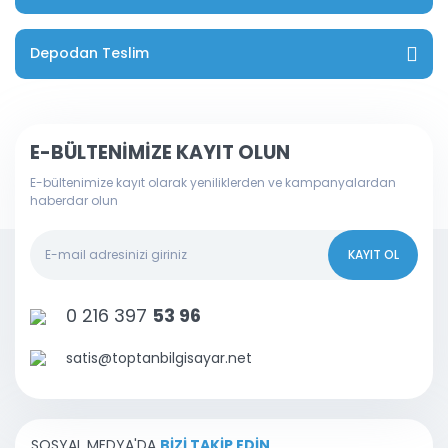
Depodan Teslim
E-BÜLTENİMİZE KAYIT OLUN
E-bültenimize kayıt olarak yeniliklerden ve kampanyalardan
haberdar olun
KAYIT OL
0 216 397
53 96
satis@toptanbilgisayar.net
SOSYAL MEDYA'DA
BİZİ TAKİP EDİN