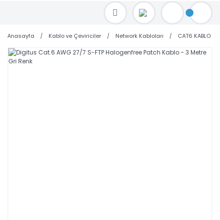
TOPTAN FİYAT ALMAK İÇİN satis@toptanbilgisayar.net MAİL ATINIZ.
SİPARİŞLERİNİZİ AYNI GÜN KARGO İLE GÖNDERİYORUZ!
Anasayfa
Kablo ve Çeviriciler
Network Kabloları
CAT6 KABLO