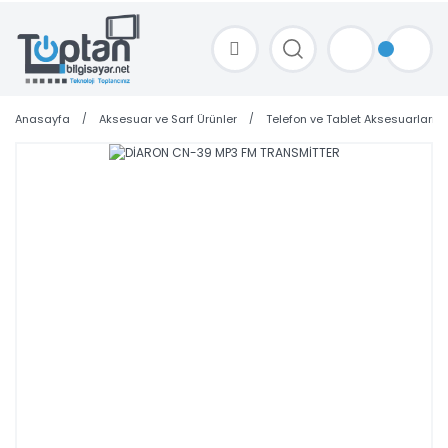
TOPTAN FİYAT ALMAK İÇİN satis@toptanbilgisayar.net MAİL ATINIZ.
SİPARİŞLERİNİZİ AYNI GÜN KARGO İLE GÖNDERİYORUZ!
Anasayfa
Aksesuar ve Sarf Ürünler
Telefon ve Tablet Aksesuarları