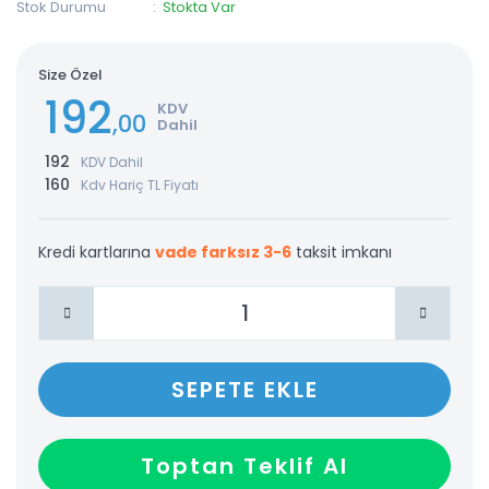
Stok Durumu
Stokta Var
Size Özel
192
KDV
,00
Dahil
192
KDV Dahil
160
Kdv Hariç TL Fiyatı
Kredi kartlarına
vade farksız 3-6
taksit imkanı
SEPETE EKLE
Toptan Teklif Al