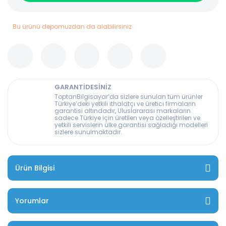
Bu ürünü depomuzdan da alabilirsiniz
GARANTİDESİNİZ
ToptanBilgisayar’da sizlere sunulan tüm ürünler
Türkiye’deki yetkili ithalatçı ve üretici firmaların
garantisi altındadır, Uluslararası markaların
sadece Türkiye için üretilen veya özelleştirilen ve
yetkili servislerin ülke garantisi sağladığı modelleri
sizlere sunulmaktadır.
Ürün Bilgisi
Yorumlar