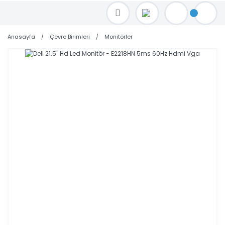
TOPTAN FİYAT ALMAK İÇİN satis@toptanbilgisayar.net MAİL ATINIZ.
SİPARİŞLERİNİZİ AYNI GÜN KARGO İLE GÖNDERİYORUZ!
Anasayfa
Çevre Birimleri
Monitörler