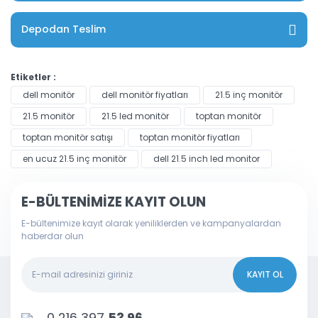
Depodan Teslim
Etiketler :
dell monitör
dell monitör fiyatları
21.5 inç monitör
21.5 monitör
21.5 led monitör
toptan monitör
toptan monitör satışı
toptan monitör fiyatları
en ucuz 21.5 inç monitör
dell 21.5 inch led monitor
E-BÜLTENİMİZE KAYIT OLUN
E-bültenimize kayıt olarak yeniliklerden ve kampanyalardan
haberdar olun
KAYIT OL
0 216 397
53 96