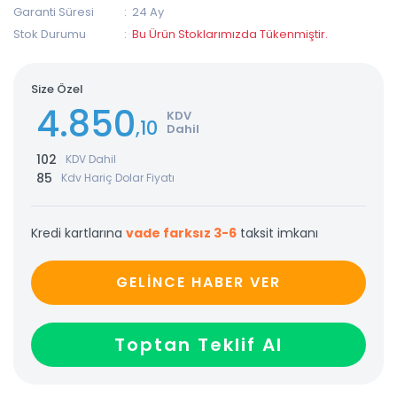
Garanti Süresi
24 Ay
Stok Durumu
Bu Ürün Stoklarımızda Tükenmiştir.
Size Özel
4.850
KDV
,10
Dahil
102
KDV Dahil
85
Kdv Hariç Dolar Fiyatı
Kredi kartlarına
vade farksız 3-6
taksit imkanı
GELİNCE HABER VER
Toptan Teklif Al