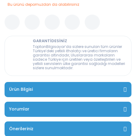
Bu ürünü depomuzdan da alabilirsiniz
GARANTİDESİNİZ
ToptanBilgisayar’da sizlere sunulan tüm ürünler
Türkiye’deki yetkili ithalatçı ve üretici firmaların
garantisi altındadır, Uluslararası markaların
sadece Türkiye için üretilen veya özelleştirilen ve
yetkili servislerin ülke garantisi sağladığı modelleri
sizlere sunulmaktadır.
Ürün Bilgisi
Yorumlar
Önerileriniz