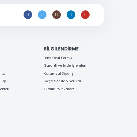
satis@toptanbilgisayar.net
EME
BİLGİLENDİRME
 Bilgileri
Bayi Kayıt Formu
deme
Garanti ve İade İşlemleri
 Order Formu
Kurumsal Sipariş