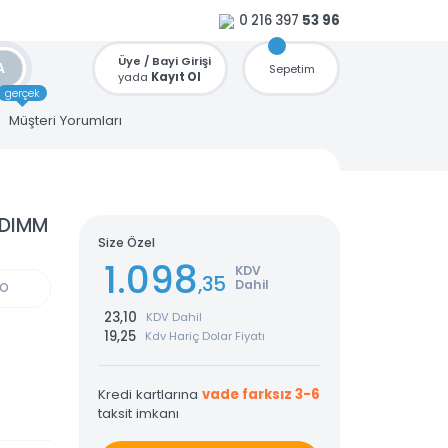
0 216 397
53 96
Üye / Bayi Girişi
ARA
Sepetim
yada
Kayıt Ol
gerçek
u
Müşteri Yorumları
DR3 SODIMM
Size Özel
1.098
KDV
,35
Dahil
GÜN KARGO
23,10
KDV Dahil
19,25
Kdv Hariç Dolar Fiyatı
Kredi kartlarına
vade farksız 3-6
taksit imkanı