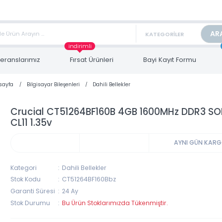
TAN FİYAT ALMAK İÇİN satis@toptanbilgisayar.net MAİL ATINIZ.
ARİŞLERİNİZİ AYNI GÜN KARGO İLE GÖNDERİYORUZ!
indirimli
Referanslarımız
Fırsat Ürünleri
Bayi Kayıt Form
Anasayfa
Bilgisayar Bileşenleri
Dahili Bellekler
Crucial CT51264BF160B 4GB 1600MHz D
CL11 1.35v
AYNI 
Kategori
Dahili Bellekler
Stok Kodu
CT51264BF160Bbz
Garanti Süresi
24 Ay
Stok Durumu
Bu Ürün Stoklarımızda Tükenmiştir.