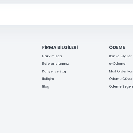
erden ve kampanyalardan haberdar olun
KAYIT OL
Gönder
FİRMA BİLGİLERİ
ÖD
Hakkımızda
Banka
Referanslarımız
e-Ö
Kariyer ve Staj
Mail