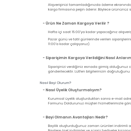
- Kargo Ücreti Ne Kadar Tutacak ?
Sitemizden tek seferde yapacağınız alışverişi
ücreti ödersiniz. Sabit Kargo Ücreti 12,90 TL d
- Kargo Ücretini Nasıl Ödeyeceğim ?
Alışverişinizi tamamladığınızda ödeme ekranı
kargo firmasına peşin ödenir. Böylece ürününü
- Ürün Ne Zaman Kargoya Verilir ?
Hafta içi saat 15:00'ya kadar yapacağınız alış
Pazar günü ve tatil günlerinde verilen sipariş
11:00'a kadar çalışıyoruz).
- Siparişimin Kargoya Verildiğini Nasıl An
Siparişinizi verdiğiniz esnada girmiş olduğu
gönderilecektir. Lütfen bilgilerinizin doğrul
Nasıl Bayi Olurum?
- Nasıl Üyelik Oluşturmalıyım?