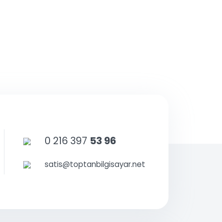
Bayi Kayıt
sunuz.
bilirsiniz.
unu
anız sipariş
r.
0 216 397
53 96