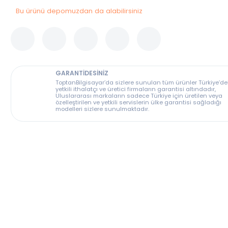
Bu ürünü depomuzdan da alabilirsiniz
GARANTİDESİNİZ
ToptanBilgisayar’da sizlere sunulan tüm ürünler T
yetkili ithalatçı ve üretici firmaların garantisi altın
Uluslararası markaların sadece Türkiye için üreti
özelleştirilen ve yetkili servislerin ülke garantisi s
modelleri sizlere sunulmaktadır.