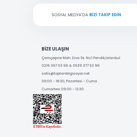
E-bültenimize kayıt olarak yenilikl
Ürün bilgilerinde hatalar bulunuyor.
Ürün fiyatı diğer sitelerden daha pahalı.
Bu ürüne benzer farklı alternatifler olmalı.
SOSYAL MEDYA'DA
BİZİ TAKİP EDİN
BİZE ULAŞIN
Çamçeşme Mah. Erva Sk. No:1 Pendik,İstanbul
0216 397 53 96 & 0539 377 53 96
satis@toptanbilgisayar.net