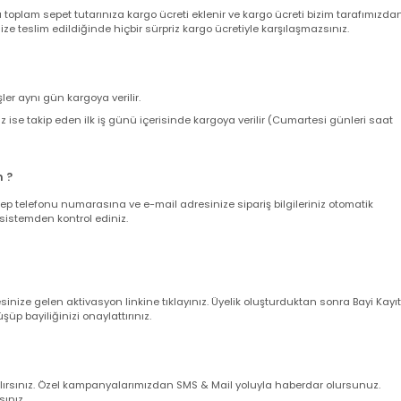
nizde sepetinizdeki aynı veya farklı ürünler için adet sınırı olmaksızın sab
ir. 500 TL Üzeri Alışverişlerinizde KARGO BEDAVA 'dır.
nda toplam sepet tutarınıza kargo ücreti eklenir ve kargo ücreti bizim ta
z size teslim edildiğinde hiçbir sürpriz kargo ücretiyle karşılaşmazsınız.
verişler aynı gün kargoya verilir.
leriniz ise takip eden ilk iş günü içerisinde kargoya verilir (Cumartesi gün
larım ?
nuz cep telefonu numarasına ve e-mail adresinize sipariş bilgileriniz oto
uğunu sistemden kontrol ediniz.