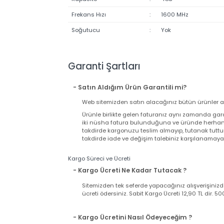
Kullanım Yeri
:
Dizüstü
Bellek Tipi
:
DDR3
Kapasite
:
4GB
Frekans Hızı
:
1600 MHz
Soğutucu
:
Yok
Garanti Şartları
- Satın Aldığım Ürün Garantili mi?
Web sitemizden satın alacağınız bütün ürünler
Ürünle birlikte gelen faturanız aynı zamand
iki nüsha fatura bulunduğuna ve üründe herh
takdirde kargonuzu teslim almayıp, tutanak t
takdirde iade ve değişim talebiniz karşılanama
Kargo Süreci ve Ücreti