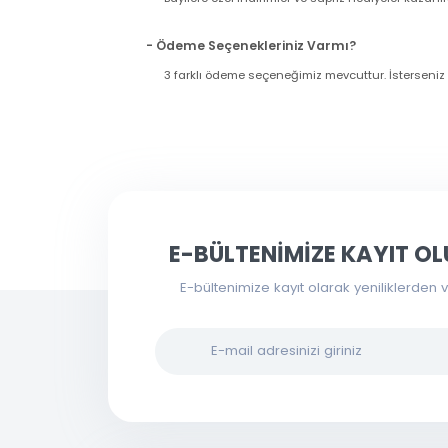
Kurumsal üyelik oluşturduktan sonra e-mail a
Formunu Doldurunuz müşteri hizmetlerimizle g
- Bayi Olmanın Avantajları Nedir?
Bayilik oluşturduğunuz zaman ürünleri indir
Bayilere özel indirimler ve süpriz hediyeler ka
- Ödeme Seçenekleriniz Varmı?
3 farklı ödeme seçeneğimiz mevcuttur. İsters
Bu ürünün fiyat bilgisi, resim, ürün açıklama
Toptanbilgisayar.net üzerinden verdiğiniz siparişl
tamamlama ekranında
"depo teslim"
seçeneğin
kullanarak tarafımıza iletebilirsiniz.
Siparişlerinizi depomuza gelmeden
30 dakika ö
Görüş ve önerileriniz için teşekkür ederiz.
Depodan almak istediğiniz siparişleri
en geç 17:0
Ürün resmi kalitesiz, bozuk veya görüntülenem
E-BÜLTENİMİZE KAYIT
Ürün açıklamasında eksik bilgiler bulunuyor.