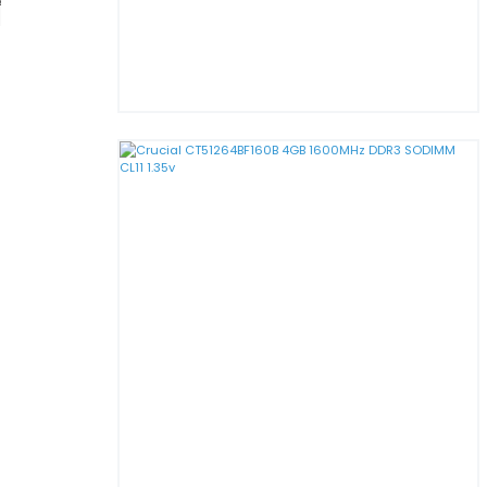
Rampage X-HORSE Tempered
Glass 600W 80 Plus Bronze
4*Rainbow Fan 1*Usb 3.0 1*Usb 2.0
Gaming Kasa
4.564,80 TL