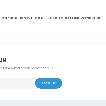
dresinize gelen aktivasyon linkine tıklayınız. Üyelik oluşturduktan sonra 
örüşüp bayiliğinizi onaylattırınız.
imli alırsınız. Özel kampanyalarımızdan SMS & Mail yoluyla haberdar olur
zanırsınız.
eniz Kredi Kartı İle, İsterseniz Havale/EFT ile, İstersenizde Kapıda Ödeye
larında ve diğer konularda yetersiz gördüğünüz noktaları öneri form
eri
İstanbul Pendik
’teki depomuzdan kendi imkânlarınızla almak istiyors
i seçmeniz gerekmektedir.
Bu ürüne ilk yorumu siz yapın!
nce
sistem üzerinde tamamlamanız ve ödemesini yapmanız gerekmektedi
0
’a kadar teslim alabilirsiniz.
iyor.
Yorum Yaz
 OLUN