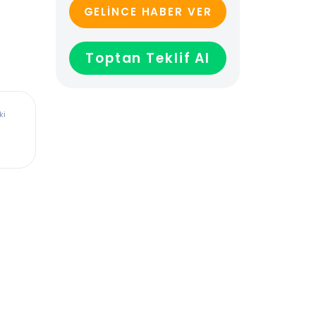
GELİNCE HABER VER
Toptan Teklif Al
ürkiye’deki
dadır,
len veya
ağladığı