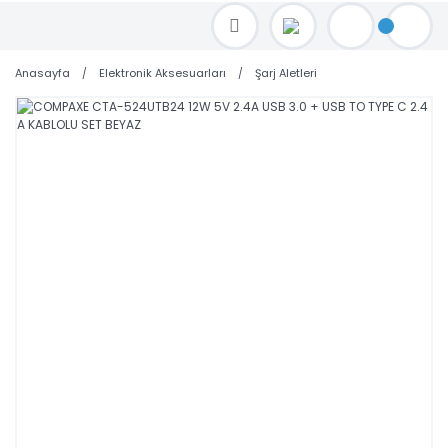
TOPTAN FİYAT ALMAK İÇİN satis@toptanbilgisayar.net MAİL ATINIZ.
SİPARİŞLERİNİZİ AYNI GÜN KARGO İLE GÖNDERİYORUZ!
Anasayfa
Elektronik Aksesuarları
Şarj Aletleri