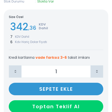
Stok Durumu
Stokta Var
Size Özel
342
KDV
,36
Dahil
7
KDV Dahil
6
Kdv Hariç Dolar Fiyatı
Kredi kartlarına
vade farksız 3-6
taksit imkanı
SEPETE EKLE
Toptan Teklif Al