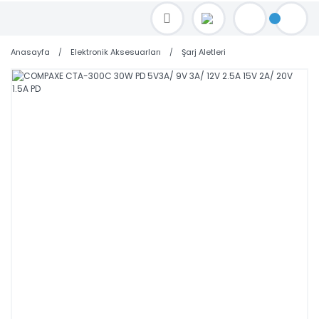
TOPTAN FİYAT ALMAK İÇİN satis@toptanbilgisayar.net MAİL ATINIZ.
SİPARİŞLERİNİZİ AYNI GÜN KARGO İLE GÖNDERİYORUZ!
Anasayfa
Elektronik Aksesuarları
Şarj Aletleri