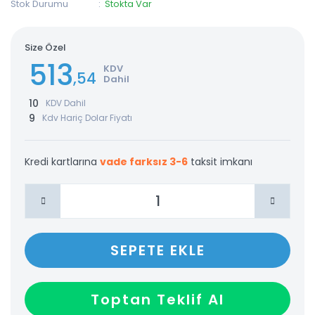
Stok Durumu
Stokta Var
Size Özel
513
KDV
,54
Dahil
10
KDV Dahil
9
Kdv Hariç Dolar Fiyatı
Kredi kartlarına
vade farksız 3-6
taksit imkanı
SEPETE EKLE
Toptan Teklif Al