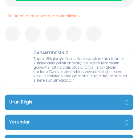
Bu ürünü depomuzdan da alabilirsiniz
GARANTİDESİNİZ
ToptanBilgisayar’da sizlere sunulan tüm ürünler
Türkiye’deki yetkili ithalatçı ve üretici firmaların
garantisi altındadır, Uluslararası markaların
sadece Türkiye için üretilen veya özelleştirilen ve
yetkili servislerin ülke garantisi sağladığı modelleri
sizlere sunulmaktadır.
Ürün Bilgisi
Yorumlar