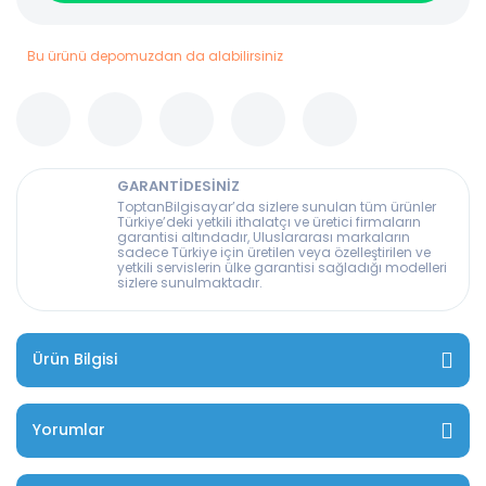
Bu ürünü depomuzdan da alabilirsiniz
GARANTİDESİNİZ
ToptanBilgisayar’da sizlere sunulan tüm ürünler
Türkiye’deki yetkili ithalatçı ve üretici firmaların
garantisi altındadır, Uluslararası markaların
sadece Türkiye için üretilen veya özelleştirilen ve
yetkili servislerin ülke garantisi sağladığı modelleri
sizlere sunulmaktadır.
Ürün Bilgisi
Yorumlar