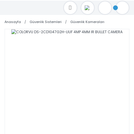
TOPTAN FİYAT ALMAK İÇİN satis@toptanbilgisayar.net MAİL ATINIZ.
SİPARİŞLERİNİZİ AYNI GÜN KARGO İLE GÖNDERİYORUZ!
Anasayfa
Güvenlik Sistemleri
Güvenlik Kameraları