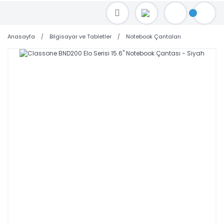
TOPTAN FİYAT ALMAK İÇİN satis@toptanbilgisayar.net MAİL ATINIZ.
SİPARİŞLERİNİZİ AYNI GÜN KARGO İLE GÖNDERİYORUZ!
Anasayfa
Bilgisayar ve Tabletler
Notebook Çantaları