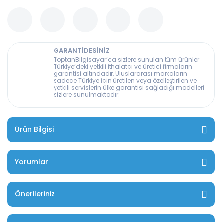
GARANTİDESİNİZ
ToptanBilgisayar’da sizlere sunulan tüm ürünler
Türkiye’deki yetkili ithalatçı ve üretici firmaların
garantisi altındadır, Uluslararası markaların
sadece Türkiye için üretilen veya özelleştirilen ve
yetkili servislerin ülke garantisi sağladığı modelleri
sizlere sunulmaktadır.
Ürün Bilgisi
Yorumlar
Önerileriniz