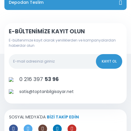
Depodan Teslim
E-BÜLTENİMİZE KAYIT OLUN
E-bültenimize kayıt olarak yeniliklerden ve kampanyalardan
haberdar olun
KAYIT OL
0 216 397
53 96
satis@toptanbilgisayar.net
SOSYAL MEDYA'DA
BİZİ TAKİP EDİN