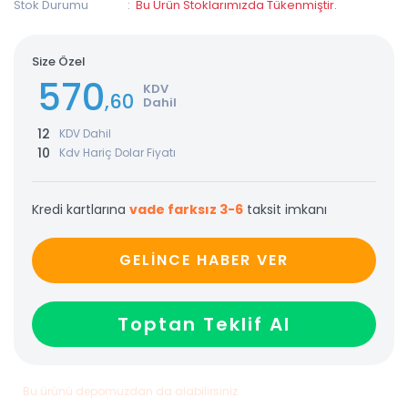
Stok Durumu
Bu Ürün Stoklarımızda Tükenmiştir.
Size Özel
570
KDV
,60
Dahil
12
KDV Dahil
10
Kdv Hariç Dolar Fiyatı
Kredi kartlarına
vade farksız 3-6
taksit imkanı
GELİNCE HABER VER
Toptan Teklif Al
Bu ürünü depomuzdan da alabilirsiniz