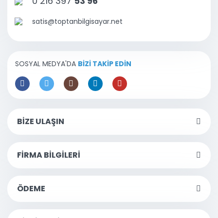
0 216 397
53 96
satis@toptanbilgisayar.net
SOSYAL MEDYA'DA
BİZİ TAKİP EDİN
BİZE ULAŞIN
FİRMA BİLGİLERİ
ÖDEME