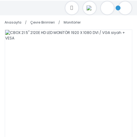
TOPTAN FİYAT ALMAK İÇİN satis@toptanbilgisayar.net MAİL ATINIZ.
SİPARİŞLERİNİZİ AYNI GÜN KARGO İLE GÖNDERİYORUZ!
Anasayfa
Çevre Birimleri
Monitörler