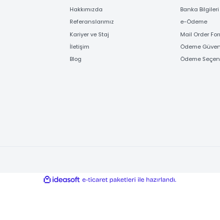
Gönder
FİRMA BİLGİLERİ
ÖD
Hakkımızda
Banka
Referanslarımız
e-Ö
Kariyer ve Staj
Mail
İletişim
Ödem
Blog
Ödem