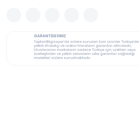
Bu ürünü depomuzdan da alabilirsiniz
GARANTİDESİNİZ
ToptanBilgisayar’da sizlere sunulan tüm ürünler T
yetkili ithalatçı ve üretici firmaların garantisi altın
Uluslararası markaların sadece Türkiye için üreti
özelleştirilen ve yetkili servislerin ülke garantisi s
modelleri sizlere sunulmaktadır.