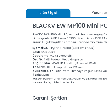
Ürün Bilgisi
Yoru
BLACKVIEW MP100 Mini 
BLACKVIEW MP100 Mini PC, kompakt tasarımı ve güçlü
bilgisayardır. AMD Ryzen 5 7430U işlemcisi ve 16
sunar. Küçük boyutları ile masa üzerinde minimum
İşlemci:
AMD Ryzen 5 7430U (4.3GHz'e kadar)
RAM:
16GB DDR4
Depolama:
M.2 SSD desteği
Grafik:
AMD Radeon Vega Graphics
Bağlantılar:
HDMI, USB portları, Ethernet, Wi-Fi
Tasarım:
Ultra kompakt mini PC kasa
Kullanım Alanı:
Ofis, ev, multimedya ve günlük k
Renk:
Siyah
Yüksek performansı, kompakt yapısı ve şık tasarım
kullanıcılar için ideal bir tercihtir.