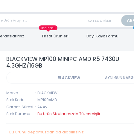
TAN FİYAT ALMAK İÇİN satis@toptanbilgisayar.net MAİL ATINIZ.
ARİŞLERİNİZİ AYNI GÜN KARGO İLE GÖNDERİYORUZ!
indirimli
Referanslarımız
Fırsat Ürünleri
Bayi Kayıt Form
BLACKVIEW MP100 MINIPC AMD R5 7430
4.3GHZ/16GB
BLACKVIEW
AYNI 
Marka
BLACKVIEW
Stok Kodu
MP100AMD
Garanti Süresi
24 Ay
Stok Durumu
Bu Ürün Stoklarımızda Tükenmiştir.