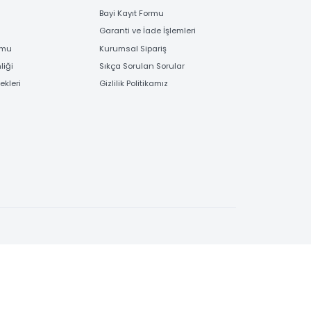
EME
BİLGİLENDİRME
 Bilgileri
Bayi Kayıt Formu
deme
Garanti ve İade İşlemleri
 Order Formu
Kurumsal Sipariş
e Güvenliği
Sıkça Sorulan Sorular
e Seçenekleri
Gizlilik Politikamız