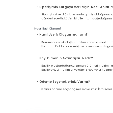
- Ürün Ne Zaman Kargoya Verilir ?
Hafta içi saat 15:00'ya kadar yapacağınız alış
Pazar günü ve tatil günlerinde verilen sipariş
11:00'a kadar çalışıyoruz).
- Siparişimin Kargoya Verildiğini Nasıl An
Siparişinizi verdiğiniz esnada girmiş olduğu
gönderilecektir. Lütfen bilgilerinizin doğrul
Nasıl Bayi Olurum?
- Nasıl Üyelik Oluşturmalıyım?
Kurumsal üyelik oluşturduktan sonra e-mail a
Formunu Doldurunuz müşteri hizmetlerimizle g
- Bayi Olmanın Avantajları Nedir?
Bayilik oluşturduğunuz zaman ürünleri indir
Bayilere özel indirimler ve süpriz hediyeler ka