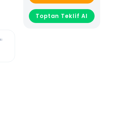
GELİNCE HABER VER
Toptan Teklif Al
ürkiye’deki
dadır,
len veya
ağladığı