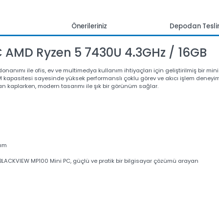
mlar
Önerileriniz
Depoda
PC AMD Ryzen 5 7430U 4.3GHz / 1
 donanımı ile ofis, ev ve multimedya kullanım ihtiyaçları için geliştirilmi
GB RAM kapasitesi sayesinde yüksek performanslı çoklu görev ve akıcı işl
 alan kaplarken, modern tasarımı ile şık bir görünüm sağlar.
ullanım
ı ile BLACKVIEW MP100 Mini PC, güçlü ve pratik bir bilgisayar çözümü ara