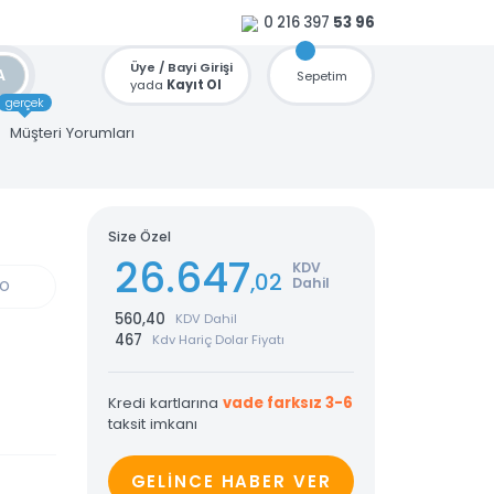
0 216 397
53 96
Üye / Bayi Girişi
ARA
Sepetim
yada
Kayıt Ol
gerçek
u
Müşteri Yorumları
U
Size Özel
26.647
KDV
,02
Dahil
GÜN KARGO
560,40
KDV Dahil
467
Kdv Hariç Dolar Fiyatı
Kredi kartlarına
vade farksız 3-6
taksit imkanı