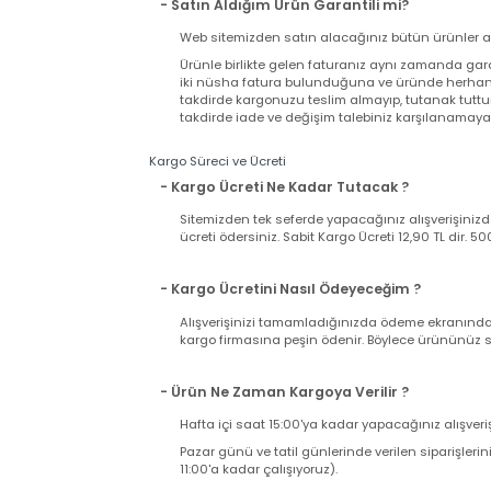
Garanti Şartları
- Satın Aldığım Ürün Garantili mi?
Web sitemizden satın alacağınız bütün ürünler
Ürünle birlikte gelen faturanız aynı zamand
iki nüsha fatura bulunduğuna ve üründe herh
takdirde kargonuzu teslim almayıp, tutanak t
takdirde iade ve değişim talebiniz karşılanama
Kargo Süreci ve Ücreti
- Kargo Ücreti Ne Kadar Tutacak ?
Sitemizden tek seferde yapacağınız alışverişi
ücreti ödersiniz. Sabit Kargo Ücreti 12,90 TL d
- Kargo Ücretini Nasıl Ödeyeceğim ?
Alışverişinizi tamamladığınızda ödeme ekranı
kargo firmasına peşin ödenir. Böylece ürününü