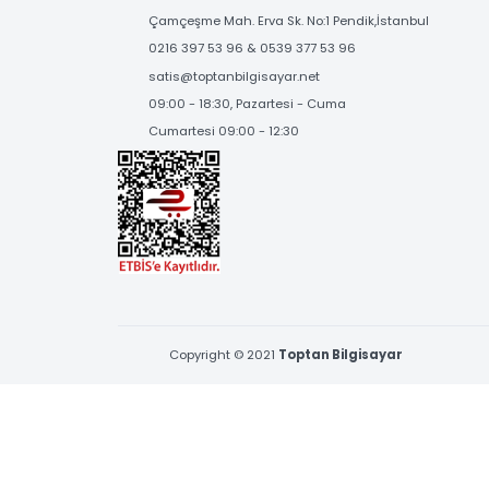
SOSYAL MEDYA'DA
BİZİ TAKİP EDİN
BİZE ULAŞIN
Çamçeşme Mah. Erva Sk. No:1 Pendik,İstanbul
0216 397 53 96 & 0539 377 53 96
satis@toptanbilgisayar.net
09:00 - 18:30, Pazartesi - Cuma
Cumartesi 09:00 - 12:30