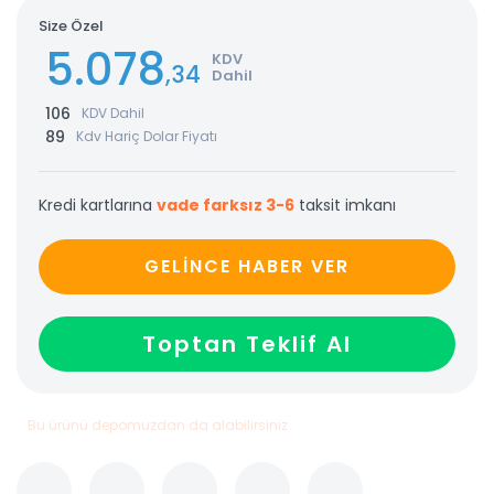
Size Özel
5.078
KDV
,34
Dahil
106
KDV Dahil
89
Kdv Hariç Dolar Fiyatı
Kredi kartlarına
vade farksız 3-6
taksit imkanı
GELİNCE HABER VER
Toptan Teklif Al
Bu ürünü depomuzdan da alabilirsiniz