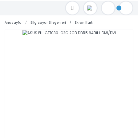
TOPTAN FİYAT ALMAK İÇİN satis@toptanbilgisayar.net MAİL ATINIZ.
SİPARİŞLERİNİZİ AYNI GÜN KARGO İLE GÖNDERİYORUZ!
Anasayfa
Bilgisayar Bileşenleri
Ekran Kartı