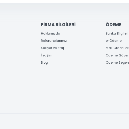
FİRMA BİLGİLERİ
ÖD
Hakkımızda
Banka
Referanslarımız
e-Ö
Kariyer ve Staj
Mail
İletişim
Ödem
Blog
Ödem