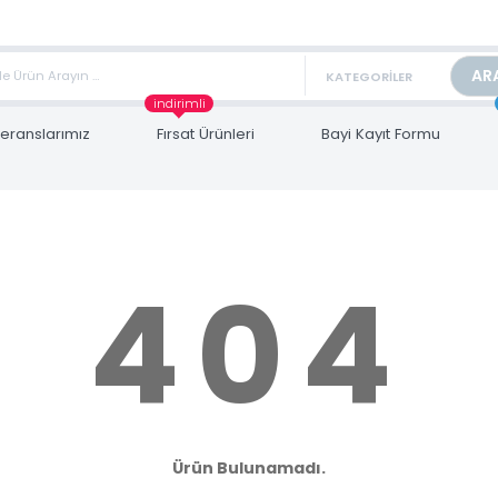
TAN FİYAT ALMAK İÇİN satis@toptanbilgisayar.net MAİL ATINIZ.
ARİŞLERİNİZİ AYNI GÜN KARGO İLE GÖNDERİYORUZ!
indirimli
Referanslarımız
Fırsat Ürünleri
Bayi Kayıt Form
404