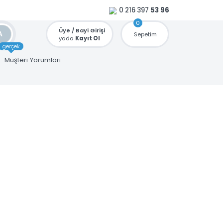
0 216 397
53 96
0
Üye / Bayi Girişi
ARA
Sepetim
yada
Kayıt Ol
gerçek
u
Müşteri Yorumları