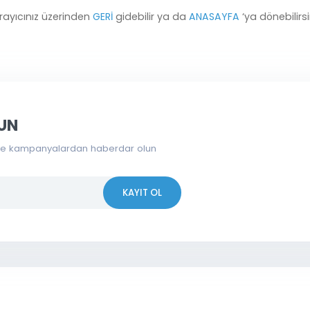
Ürün Bulunamadı.
Tarayıcınız üzerinden
GERİ
gidebilir ya da
ANASAYFA
‘ya dön
 OLUN
erden ve kampanyalardan haberdar olun
KAYIT OL