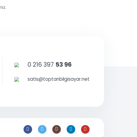
ebilirsiniz.
0 216 397
53 96
satis@toptanbilgisayar.net