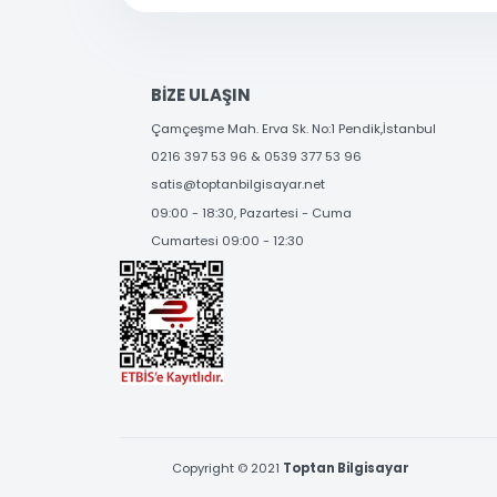
SOSYAL MEDYA'DA
BİZİ TAKİP EDİN
BİZE ULAŞIN
Çamçeşme Mah. Erva Sk. No:1 Pendik,İstanbul
0216 397 53 96 & 0539 377 53 96
satis@toptanbilgisayar.net
09:00 - 18:30, Pazartesi - Cuma
Cumartesi 09:00 - 12:30