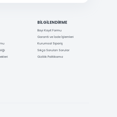
EME
BİLGİLENDİRME
 Bilgileri
Bayi Kayıt Formu
deme
Garanti ve İade İşlemleri
 Order Formu
Kurumsal Sipariş
e Güvenliği
Sıkça Sorulan Sorular
e Seçenekleri
Gizlilik Politikamız