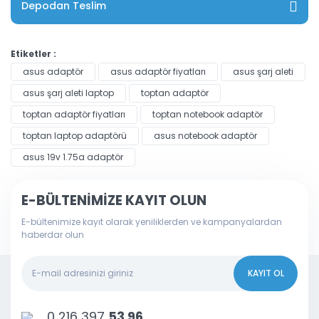
Depodan Teslim
Etiketler :
asus adaptör
asus adaptör fiyatları
asus şarj aleti
asus şarj aleti laptop
toptan adaptör
toptan adaptör fiyatları
toptan notebook adaptör
toptan laptop adaptörü
asus notebook adaptör
asus 19v 1.75a adaptör
E-BÜLTENİMİZE KAYIT OLUN
E-bültenimize kayıt olarak yeniliklerden ve kampanyalardan
haberdar olun
KAYIT OL
0 216 397
53 96