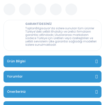
GARANTİDESİNİZ
ToptanBilgisayar’da sizlere sunulan tüm ürünler
Türkiye’deki yetkili ithalatçı ve üretici firmaların
garantisi altındadır, Uluslararası markaların
sadece Türkiye için üretilen veya özelleştirilen ve
yetkili servislerin ülke garantisi sağladığı modelleri
sizlere sunulmaktadır.
Ürün Bilgisi
Yorumlar
Önerileriniz