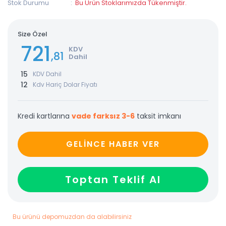
Stok Durumu
Bu Ürün Stoklarımızda Tükenmiştir.
Size Özel
721
KDV
,81
Dahil
15
KDV Dahil
12
Kdv Hariç Dolar Fiyatı
Kredi kartlarına
vade farksız 3-6
taksit imkanı
GELİNCE HABER VER
Toptan Teklif Al
Bu ürünü depomuzdan da alabilirsiniz