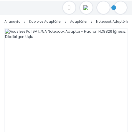
TOPTAN FİYAT ALMAK İÇİN satis@toptanbilgisayar.net MAİL ATINIZ.
SİPARİŞLERİNİZİ AYNI GÜN KARGO İLE GÖNDERİYORUZ!
Anasayfa
Kablo ve Adaptörler
Adaptörler
Notebook Adaptörleri