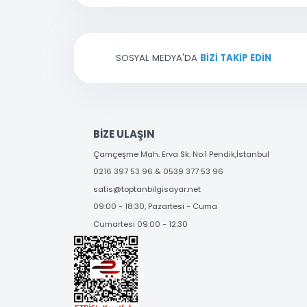
E-bültenimize kayıt olarak yenilikl
Ürün bilgilerinde hatalar bulunuyor.
Ürün fiyatı diğer sitelerden daha pahalı.
Bu ürüne benzer farklı alternatifler olmalı.
SOSYAL MEDYA'DA
BİZİ TAKİP EDİN
BİZE ULAŞIN
Çamçeşme Mah. Erva Sk. No:1 Pendik,İstanbul
0216 397 53 96 & 0539 377 53 96
satis@toptanbilgisayar.net