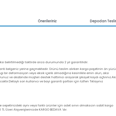
mlar
Önerileriniz
Depoda
 aksi belirtilmediği taktirde arıza durumunda 2 yıl garantilidir.
a garanti belgeniz yerine geçmektedir. Ürünü teslim alırken kargo poşeti
angi bir deformasyon veya eksik içerik olmadığına kesinlikle emin olun,
utturunuz ve akabinde müşteri destek hattımızı arayarak şikayet kaydı açt
yacaktır.Detaylı son kullanıcı ve bayi garanti şartları için lütfen Tıklayını