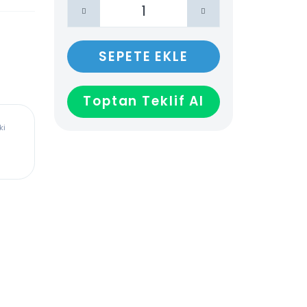
SEPETE EKLE
Toptan Teklif Al
ürkiye’deki
dadır,
len veya
ağladığı