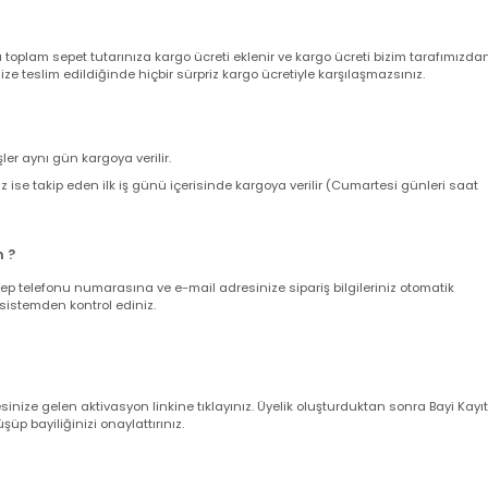
nizde sepetinizdeki aynı veya farklı ürünler için adet sınırı olmaksızın sab
ir. 500 TL Üzeri Alışverişlerinizde KARGO BEDAVA 'dır.
nda toplam sepet tutarınıza kargo ücreti eklenir ve kargo ücreti bizim ta
z size teslim edildiğinde hiçbir sürpriz kargo ücretiyle karşılaşmazsınız.
verişler aynı gün kargoya verilir.
leriniz ise takip eden ilk iş günü içerisinde kargoya verilir (Cumartesi gün
larım ?
nuz cep telefonu numarasına ve e-mail adresinize sipariş bilgileriniz oto
uğunu sistemden kontrol ediniz.