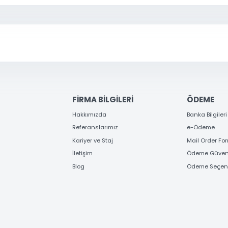
erden ve kampanyalardan haberdar olun
KAYIT OL
Gönder
FİRMA BİLGİLERİ
ÖD
Hakkımızda
Banka
Referanslarımız
e-Ö
Kariyer ve Staj
Mail