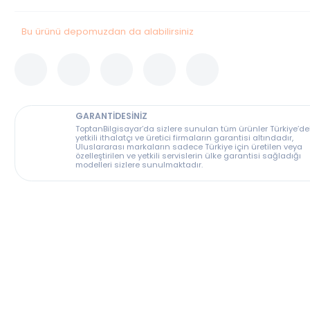
Stok Durumu
Stokta Var
Bu ürünü depomuzdan da alabilirsiniz
GARANTİDESİNİZ
ToptanBilgisayar’da sizlere sunulan tüm ürünler T
yetkili ithalatçı ve üretici firmaların garantisi altın
Uluslararası markaların sadece Türkiye için üreti
özelleştirilen ve yetkili servislerin ülke garantisi s
modelleri sizlere sunulmaktadır.