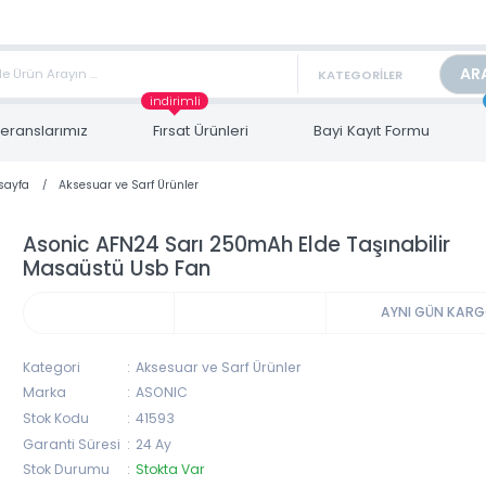
TAN FİYAT ALMAK İÇİN satis@toptanbilgisayar.net MAİL ATINIZ.
ARİŞLERİNİZİ AYNI GÜN KARGO İLE GÖNDERİYORUZ!
indirimli
Referanslarımız
Fırsat Ürünleri
Bayi Kayıt Form
Anasayfa
Aksesuar ve Sarf Ürünler
Asonic AFN24 Sarı 250mAh Elde Taşınabi
Masaüstü Usb Fan
AYNI 
Kategori
Aksesuar ve Sarf Ürünler
Marka
ASONIC
Stok Kodu
41593
Garanti Süresi
24 Ay