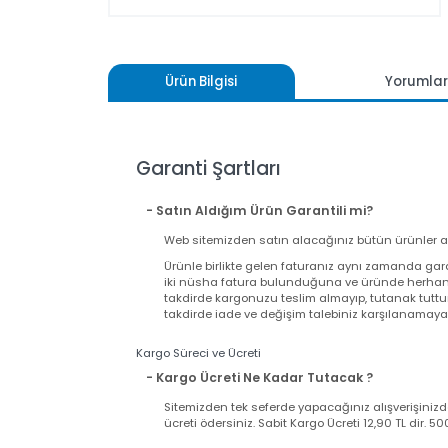
Ürün Bilgisi
Yoru
Garanti Şartları
- Satın Aldığım Ürün Garantili mi?
Web sitemizden satın alacağınız bütün ürünler
Ürünle birlikte gelen faturanız aynı zamand
iki nüsha fatura bulunduğuna ve üründe herh
takdirde kargonuzu teslim almayıp, tutanak t
takdirde iade ve değişim talebiniz karşılanama
Kargo Süreci ve Ücreti