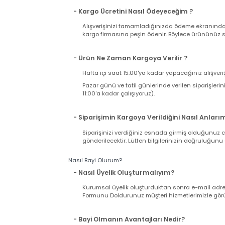
- Kargo Ücreti Ne Kadar Tutacak ?
Sitemizden tek seferde yapacağınız alışverişi
ücreti ödersiniz. Sabit Kargo Ücreti 12,90 TL d
- Kargo Ücretini Nasıl Ödeyeceğim ?
Alışverişinizi tamamladığınızda ödeme ekranı
kargo firmasına peşin ödenir. Böylece ürününü
- Ürün Ne Zaman Kargoya Verilir ?
Hafta içi saat 15:00'ya kadar yapacağınız alış
Pazar günü ve tatil günlerinde verilen sipariş
11:00'a kadar çalışıyoruz).
- Siparişimin Kargoya Verildiğini Nasıl An
Siparişinizi verdiğiniz esnada girmiş olduğu
gönderilecektir. Lütfen bilgilerinizin doğrul
Nasıl Bayi Olurum?