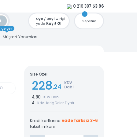
0 216 397
53 96
Üye / Bayi Girişi
ARA
Sepetim
yada
Kayıt Ol
gerçek
u
Müşteri Yorumları
lir
Size Özel
228
KDV
,24
Dahil
GÜN KARGO
4,80
KDV Dahil
4
Kdv Hariç Dolar Fiyatı
Kredi kartlarına
vade farksız 3-6
taksit imkanı