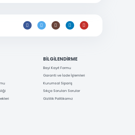
0 216 397
53 96
satis@toptanbilgisayar.net
EME
BİLGİLENDİRME
 Bilgileri
Bayi Kayıt Formu
deme
Garanti ve İade İşlemleri
 Order Formu
Kurumsal Sipariş