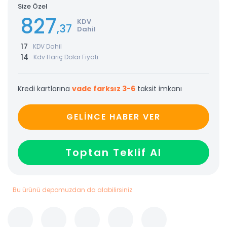
Size Özel
827
KDV
,37
Dahil
17
KDV Dahil
14
Kdv Hariç Dolar Fiyatı
Kredi kartlarına
vade farksız 3-6
taksit imkanı
GELİNCE HABER VER
Toptan Teklif Al
Bu ürünü depomuzdan da alabilirsiniz