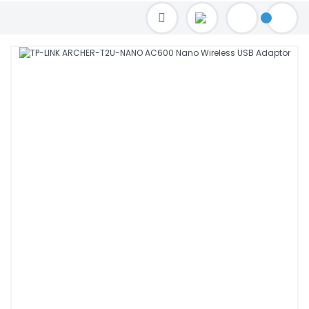
TOPTAN FİYAT ALMAK İÇİN satis@toptanbilgisayar.net MAİL ATINIZ.
SİPARİŞLERİNİZİ AYNI GÜN KARGO İLE GÖNDERİYORUZ!