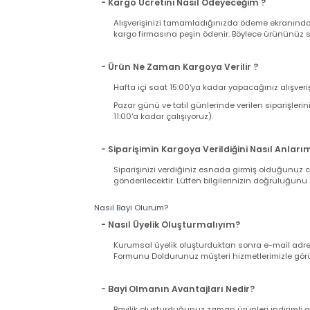
Kargo Süreci ve Ücreti
- Kargo Ücreti Ne Kadar Tutacak ?
Sitemizden tek seferde yapacağınız alışverişi
ücreti ödersiniz. Sabit Kargo Ücreti 12,90 TL d
- Kargo Ücretini Nasıl Ödeyeceğim ?
Alışverişinizi tamamladığınızda ödeme ekranı
kargo firmasına peşin ödenir. Böylece ürününü
- Ürün Ne Zaman Kargoya Verilir ?
Hafta içi saat 15:00'ya kadar yapacağınız alış
Pazar günü ve tatil günlerinde verilen sipariş
11:00'a kadar çalışıyoruz).
- Siparişimin Kargoya Verildiğini Nasıl An
Siparişinizi verdiğiniz esnada girmiş olduğu
gönderilecektir. Lütfen bilgilerinizin doğrul