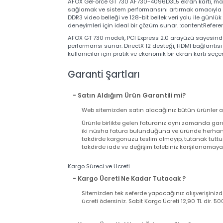
AFOX GeForce GT 7
Bit DX12 Ekran Kartı
AFOX GeForce GT 730 AF730-4096D3L5 ekran kartı, 
sağlamak ve sistem performansını artırmak amacıyl
DDR3 video belleği ve 128-bit bellek veri yolu ile 
deneyimleri için ideal bir çözüm sunar. :contentR
AFOX GT 730 modeli, PCI Express 2.0 arayüzü saye
performansı sunar. DirectX 12 desteği, HDMI bağl
kullanıcılar için pratik ve ekonomik bir ekran kart
Garanti Şartları
- Satın Aldığım Ürün Garantili mi?
Web sitemizden satın alacağınız bütün ürünler
Ürünle birlikte gelen faturanız aynı zamand
iki nüsha fatura bulunduğuna ve üründe herh
takdirde kargonuzu teslim almayıp, tutanak t
takdirde iade ve değişim talebiniz karşılanama