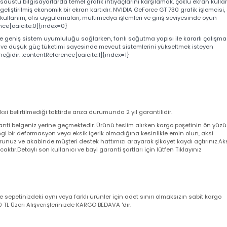
30 AF730-4096D3L5 4GB DDR3 
masaüstü bilgisayarlarda temel grafik ihtiyaçlarını karşılamak, çoklu ek
a geliştirilmiş ekonomik bir ekran kartıdır. NVIDIA GeForce GT 730 grafik 
günlük kullanım, ofis uygulamaları, multimedya işlemleri ve giriş seviyesin
eference[oaicite:0]{index=0}
sinde geniş sistem uyumluluğu sağlarken, fanlı soğutma yapısı ile kararl
antısı ve düşük güç tüketimi sayesinde mevcut sistemlerini yükseltmek is
ı seçeneğidir. :contentReference[oaicite:1]{index=1}
 aksi belirtilmediği taktirde arıza durumunda 2 yıl garantilidir.
a garanti belgeniz yerine geçmektedir. Ürünü teslim alırken kargo poşeti
angi bir deformasyon veya eksik içerik olmadığına kesinlikle emin olun,
utturunuz ve akabinde müşteri destek hattımızı arayarak şikayet kaydı açt
yacaktır.Detaylı son kullanıcı ve bayi garanti şartları için lütfen Tıklayını