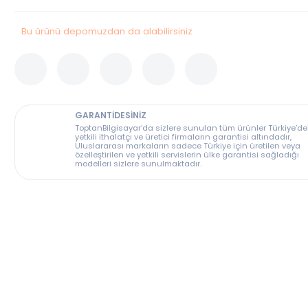
Stok Durumu
Stokta Var
Bu ürünü depomuzdan da alabilirsiniz
GARANTİDESİNİZ
ToptanBilgisayar’da sizlere sunulan tüm ürünler T
yetkili ithalatçı ve üretici firmaların garantisi altın
Uluslararası markaların sadece Türkiye için üreti
özelleştirilen ve yetkili servislerin ülke garantisi s
modelleri sizlere sunulmaktadır.