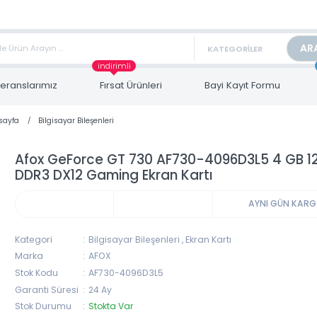
TAN FİYAT ALMAK İÇİN satis@toptanbilgisayar.net MAİL ATINIZ.
ARİŞLERİNİZİ AYNI GÜN KARGO İLE GÖNDERİYORUZ!
indirimli
Referanslarımız
Fırsat Ürünleri
Bayi Kayıt Form
Anasayfa
Bilgisayar Bileşenleri
Afox GeForce GT 730 AF730-4096D3L5 4 
DDR3 DX12 Gaming Ekran Kartı
AYNI 
Kategori
Bilgisayar Bileşenleri
,
Ekran Kartı
Marka
AFOX
Stok Kodu
AF730-4096D3L5
Garanti Süresi
24 Ay