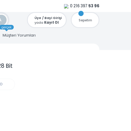
0 216 397
53 96
Üye / Bayi Girişi
ARA
Sepetim
yada
Kayıt Ol
gerçek
u
Müşteri Yorumları
GB 128 Bit
GÜN KARGO