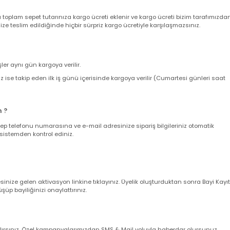
nizde sepetinizdeki aynı veya farklı ürünler için adet sınırı olmaksızın sab
ir. 500 TL Üzeri Alışverişlerinizde KARGO BEDAVA 'dır.
nda toplam sepet tutarınıza kargo ücreti eklenir ve kargo ücreti bizim ta
z size teslim edildiğinde hiçbir sürpriz kargo ücretiyle karşılaşmazsınız.
verişler aynı gün kargoya verilir.
leriniz ise takip eden ilk iş günü içerisinde kargoya verilir (Cumartesi gün
larım ?
nuz cep telefonu numarasına ve e-mail adresinize sipariş bilgileriniz oto
uğunu sistemden kontrol ediniz.