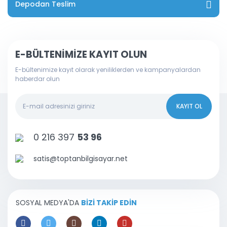
Depodan Teslim
E-BÜLTENİMİZE KAYIT OLUN
E-bültenimize kayıt olarak yeniliklerden ve kampanyalardan
haberdar olun
KAYIT OL
0 216 397
53 96
satis@toptanbilgisayar.net
SOSYAL MEDYA'DA
BİZİ TAKİP EDİN