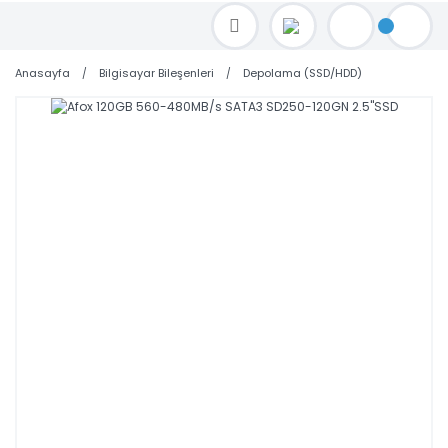
TOPTAN FİYAT ALMAK İÇİN satis@toptanbilgisayar.net MAİL ATINIZ.
SİPARİŞLERİNİZİ AYNI GÜN KARGO İLE GÖNDERİYORUZ!
Anasayfa
Bilgisayar Bileşenleri
Depolama (SSD/HDD)