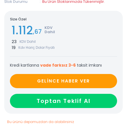
Stok Durumu
Bu Ürün Stoklarımızda Tükenmiştir.
Size Özel
1.112
KDV
,67
Dahil
23
KDV Dahil
19
Kdv Hariç Dolar Fiyatı
Kredi kartlarına
vade farksız 3-6
taksit imkanı
GELİNCE HABER VER
Toptan Teklif Al
Bu ürünü depomuzdan da alabilirsiniz