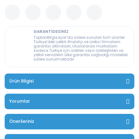
GARANTİDESİNİZ
ToptanBilgisayar’da sizlere sunulan tüm ürünler
Türkiye’deki yetkili ithalatçı ve üretici firmaların
garantisi altındadır, Uluslararası markaların
sadece Türkiye için üretilen veya özelleştirilen ve
yetkili servislerin ülke garantisi sağladığı modelleri
sizlere sunulmaktadır.
Ürün Bilgisi
Yorumlar
Önerileriniz