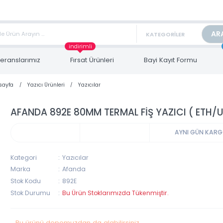
TAN FİYAT ALMAK İÇİN satis@toptanbilgisayar.net MAİL ATINIZ.
ARİŞLERİNİZİ AYNI GÜN KARGO İLE GÖNDERİYORUZ!
indirimli
Referanslarımız
Fırsat Ürünleri
Bayi Kayıt Form
Anasayfa
Yazıcı Ürünleri
Yazıcılar
AFANDA 892E 80MM TERMAL FİŞ YAZICI (
AYNI 
Kategori
Yazıcılar
Marka
Afanda
Stok Kodu
892E
Stok Durumu
Bu Ürün Stoklarımızda Tükenmiştir.