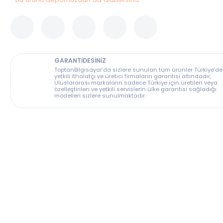
Bu ürünü depomuzdan da alabilirsiniz
GARANTİDESİNİZ
ToptanBilgisayar’da sizlere sunulan tüm ürünler T
yetkili ithalatçı ve üretici firmaların garantisi altın
Uluslararası markaların sadece Türkiye için üreti
özelleştirilen ve yetkili servislerin ülke garantisi s
modelleri sizlere sunulmaktadır.