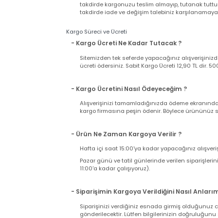
Garanti Şartları
- Satın Aldığım Ürün Garantili mi?
Web sitemizden satın alacağınız bütün ürünler
Ürünle birlikte gelen faturanız aynı zamand
iki nüsha fatura bulunduğuna ve üründe herh
takdirde kargonuzu teslim almayıp, tutanak t
takdirde iade ve değişim talebiniz karşılanama
Kargo Süreci ve Ücreti
- Kargo Ücreti Ne Kadar Tutacak ?
Sitemizden tek seferde yapacağınız alışverişi
ücreti ödersiniz. Sabit Kargo Ücreti 12,90 TL d
- Kargo Ücretini Nasıl Ödeyeceğim ?
Alışverişinizi tamamladığınızda ödeme ekranı
kargo firmasına peşin ödenir. Böylece ürününü