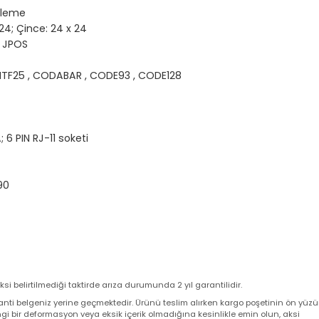
mark Kağıdı
t yükleme
/ 12x24; Çince: 24 x 24
nux / JPOS
DE39 , ITF25 , CODABAR , CODE93 , CODE128
 A; 6 PIN RJ-11 soketi
80
 ~% 90