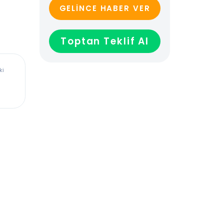
GELİNCE HABER VER
Toptan Teklif Al
ürkiye’deki
dadır,
len veya
ağladığı