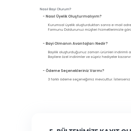
- Ürün Ne Zaman Kargoya Verilir ?
Hafta içi saat 15:00'ya kadar yapacağınız alış
Pazar günü ve tatil günlerinde verilen sipariş
11:00'a kadar çalışıyoruz).
- Siparişimin Kargoya Verildiğini Nasıl An
Siparişinizi verdiğiniz esnada girmiş olduğu
gönderilecektir. Lütfen bilgilerinizin doğrul
Nasıl Bayi Olurum?
- Nasıl Üyelik Oluşturmalıyım?
Kurumsal üyelik oluşturduktan sonra e-mail a
Formunu Doldurunuz müşteri hizmetlerimizle g
- Bayi Olmanın Avantajları Nedir?
Bayilik oluşturduğunuz zaman ürünleri indir
Bayilere özel indirimler ve süpriz hediyeler ka