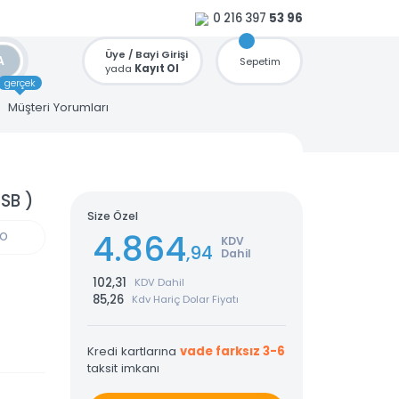
0 216 397
53 96
Üye / Bayi Girişi
ARA
Sepetim
yada
Kayıt Ol
gerçek
u
Müşteri Yorumları
 ETH/USB )
Size Özel
4.864
GÜN KARGO
KDV
,94
Dahil
102,31
KDV Dahil
85,26
Kdv Hariç Dolar Fiyatı
Kredi kartlarına
vade farksız 3-6
taksit imkanı