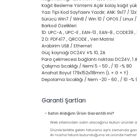
TPH 150km
Otomatik kesici: 1.500.000 kesim
Kağıt Genişliği: 79,5 ± 0,5 mm
Kağıt Türü :Normal Termal Kağıt / Black
Kağıt Boyutu : Maks. 80 mm × Ø80mm
Kağıt Kalınlığı: 0,06 mm ~ 0,08 mm
Kağıt Besleme Yöntemi Açılır kolay kağı
Yazı Tipi Kod Sayfasını Yazdır; ANK: 9x17 
Sürücü Win7 / Win8 / Win 10 / OPOS / Li
Barkod Özelikleri
1D: UPC-A , UPC-E , EAN-13 , EAN-8 , CO
2 D: PDF417 , QRCODE , Veri Matrisi
Arabirim USB / Ethernet
Güç kaynağı DC24V ±% 10, 2A
Para çekmecesi bağlantı noktası DC24V, 1
Çalışma Sıcaklığı / Nemi 5 ~ 50 , / 10 ~% 
Anahat Boyut 179x152x118mm (L × G × Y)
Depolama Sıcaklığı / Nem -20 ~ 60 , / 10