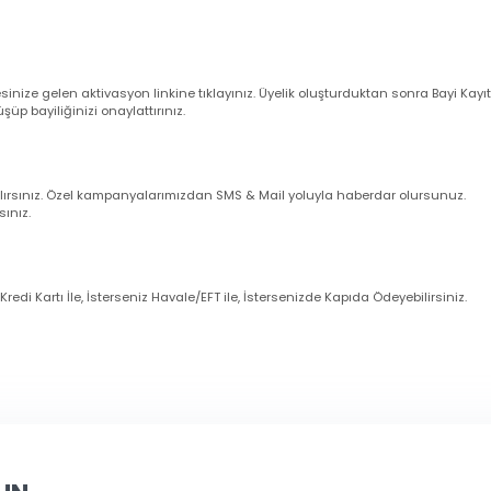
verişler aynı gün kargoya verilir.
leriniz ise takip eden ilk iş günü içerisinde kargoya verilir (Cumartesi gün
larım ?
nuz cep telefonu numarasına ve e-mail adresinize sipariş bilgileriniz oto
uğunu sistemden kontrol ediniz.
dresinize gelen aktivasyon linkine tıklayınız. Üyelik oluşturduktan sonra 
örüşüp bayiliğinizi onaylattırınız.
imli alırsınız. Özel kampanyalarımızdan SMS & Mail yoluyla haberdar olur
zanırsınız.