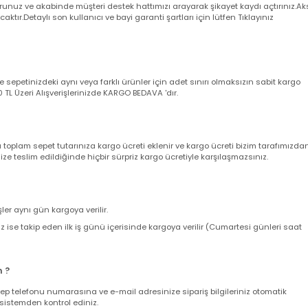
 aksi belirtilmediği taktirde arıza durumunda 2 yıl garantilidir.
a garanti belgeniz yerine geçmektedir. Ürünü teslim alırken kargo poşeti
angi bir deformasyon veya eksik içerik olmadığına kesinlikle emin olun,
utturunuz ve akabinde müşteri destek hattımızı arayarak şikayet kaydı açt
yacaktır.Detaylı son kullanıcı ve bayi garanti şartları için lütfen Tıklayını
nizde sepetinizdeki aynı veya farklı ürünler için adet sınırı olmaksızın sab
ir. 500 TL Üzeri Alışverişlerinizde KARGO BEDAVA 'dır.
nda toplam sepet tutarınıza kargo ücreti eklenir ve kargo ücreti bizim ta
z size teslim edildiğinde hiçbir sürpriz kargo ücretiyle karşılaşmazsınız.