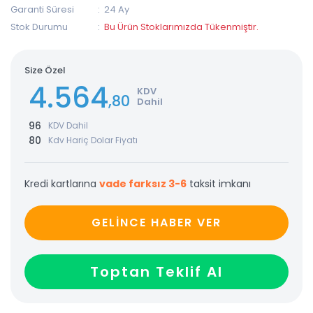
Garanti Süresi
24 Ay
Stok Durumu
Bu Ürün Stoklarımızda Tükenmiştir.
Size Özel
4.564
KDV
,80
Dahil
96
KDV Dahil
80
Kdv Hariç Dolar Fiyatı
Kredi kartlarına
vade farksız 3-6
taksit imkanı
GELİNCE HABER VER
Toptan Teklif Al