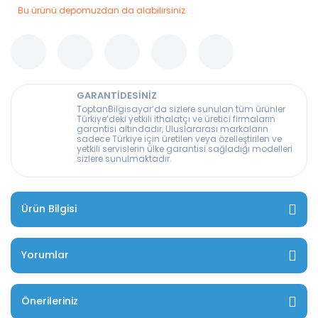
Bu ürünü depomuzdan da alabilirsiniz
GARANTİDESİNİZ
ToptanBilgisayar’da sizlere sunulan tüm ürünler
Türkiye’deki yetkili ithalatçı ve üretici firmaların
garantisi altındadır, Uluslararası markaların
sadece Türkiye için üretilen veya özelleştirilen ve
yetkili servislerin ülke garantisi sağladığı modelleri
sizlere sunulmaktadır.
Ürün Bilgisi
Yorumlar
Önerileriniz