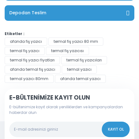
Depodan Teslim
Etiketler :
afanda fiş yazıcı
termal fiş yazıcı 80 mm
termal fiş yazıcı
termal fiş yazıcısı
termal fiş yazıcı fiyatları
termal fiş yazıcıları
afanda termal fiş yazıcı
termal yazıcı
termal yazıcı 80mm
afanda termal yazıcı
E-BÜLTENİMİZE KAYIT OLUN
E-bültenimize kayıt olarak yeniliklerden ve kampanyalardan
haberdar olun
KAYIT OL