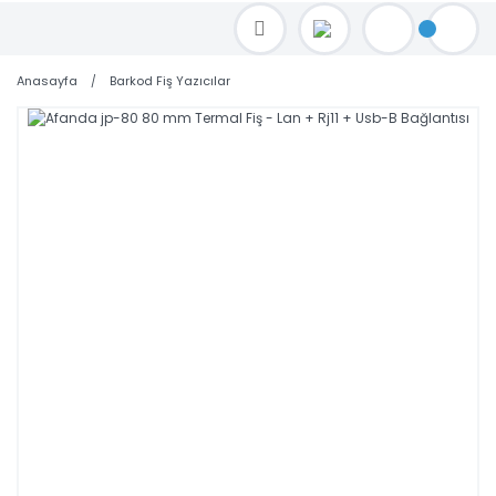
TOPTAN FİYAT ALMAK İÇİN satis@toptanbilgisayar.net MAİL ATINIZ.
SİPARİŞLERİNİZİ AYNI GÜN KARGO İLE GÖNDERİYORUZ!
Anasayfa
Barkod Fiş Yazıcılar