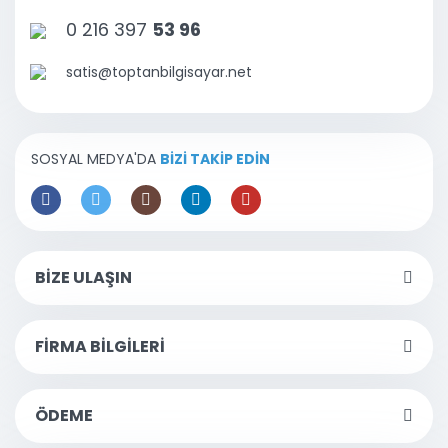
0 216 397
53 96
satis@toptanbilgisayar.net
SOSYAL MEDYA'DA
BİZİ TAKİP EDİN
BİZE ULAŞIN
FİRMA BİLGİLERİ
ÖDEME