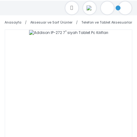
TOPTAN FİYAT ALMAK İÇİN satis@toptanbilgisayar.net MAİL ATINIZ.
SİPARİŞLERİNİZİ AYNI GÜN KARGO İLE GÖNDERİYORUZ!
Anasayfa
Aksesuar ve Sarf Ürünler
Telefon ve Tablet Aksesuarları