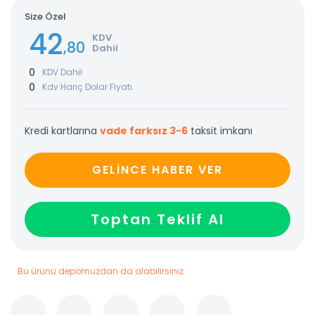
Size Özel
42
KDV
,80
Dahil
0
KDV Dahil
0
Kdv Hariç Dolar Fiyatı
Kredi kartlarına
vade farksız 3-6
taksit imkanı
GELİNCE HABER VER
Toptan Teklif Al
Bu ürünü depomuzdan da alabilirsiniz