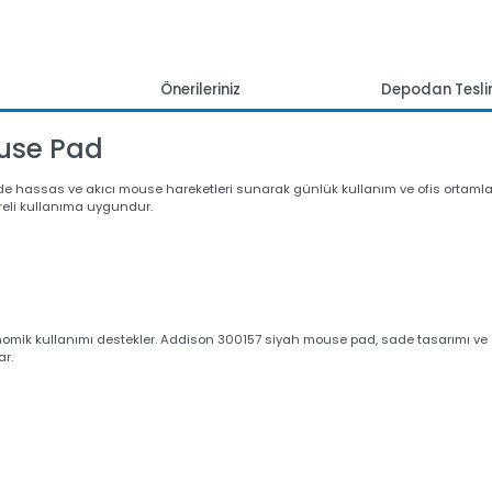
mlar
Önerileriniz
Depoda
Mouse Pad
inde hassas ve akıcı mouse hareketleri sunarak günlük kullanım ve ofi
zun süreli kullanıma uygundur.
ergonomik kullanımı destekler. Addison 300157 siyah mouse pad, sade ta
sağlar.