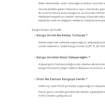
Garanti Şartları
- Satın Aldığım Ürün Garantili mi?
Web sitemizden satın alacağınız bütün ürünler
Ürünle birlikte gelen faturanız aynı zamand
iki nüsha fatura bulunduğuna ve üründe herh
takdirde kargonuzu teslim almayıp, tutanak t
takdirde iade ve değişim talebiniz karşılanama
Kargo Süreci ve Ücreti
- Kargo Ücreti Ne Kadar Tutacak ?
Sitemizden tek seferde yapacağınız alışverişi
ücreti ödersiniz. Sabit Kargo Ücreti 12,90 TL d
- Kargo Ücretini Nasıl Ödeyeceğim ?
Alışverişinizi tamamladığınızda ödeme ekranı
kargo firmasına peşin ödenir. Böylece ürününü
- Ürün Ne Zaman Kargoya Verilir ?