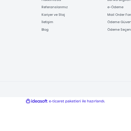
FİRMA BİLGİLERİ
ÖD
Hakkımızda
Banka
Referanslarımız
e-Ö
Kariyer ve Staj
Mail
İletişim
Ödem
Blog
Ödem