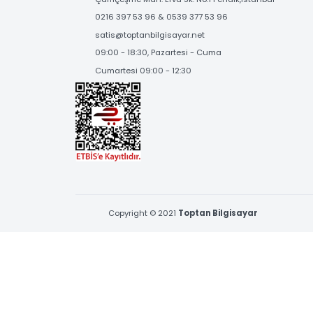
SOSYAL MEDYA'DA
BİZİ TAKİP EDİN
BİZE ULAŞIN
Çamçeşme Mah. Erva Sk. No:1 Pendik,İstanbul
0216 397 53 96 & 0539 377 53 96
satis@toptanbilgisayar.net
09:00 - 18:30, Pazartesi - Cuma
Cumartesi 09:00 - 12:30