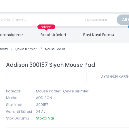
TAN FİYAT ALMAK İÇİN satis@toptanbilgisayar.net MAİL ATINIZ.
ARİŞLERİNİZİ AYNI GÜN KARGO İLE GÖNDERİYORUZ!
indirimli
Referanslarımız
Fırsat Ürünleri
Bayi Kayıt Form
Anasayfa
Çevre Birimleri
Mouse Padler
Addison 300157 Siyah Mouse Pad
AYNI 
Kategori
Mouse Padler
,
Çevre Birimleri
Marka
ADDİSON
Stok Kodu
300157
Garanti Süresi
24 Ay
Stok Durumu
Stokta Var