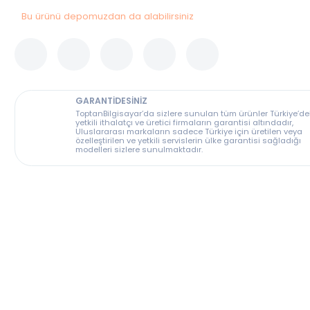
Bu ürünü depomuzdan da alabilirsiniz
GARANTİDESİNİZ
ToptanBilgisayar’da sizlere sunulan tüm ürünler T
yetkili ithalatçı ve üretici firmaların garantisi altın
Uluslararası markaların sadece Türkiye için üreti
özelleştirilen ve yetkili servislerin ülke garantisi s
modelleri sizlere sunulmaktadır.