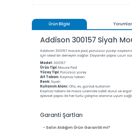
Ürün Bilgisi
Yoru
Addison 300157 Siyah 
Addison 300157 mouse pad, pürüzsüz yüzeyi sayes
için ideal bir deneyim sağlar. Dayanıklı yapısı u
Model:
300157
Ürün Tipi:
Mouse Pad
Yüzey Tipi:
Pürüzsüz yüzey
Alt Taban:
Kaymaz taban
Renk:
Siyah
Kullanım Alanı:
Ofis, ev, günlük kullanım
Kaymaz tabanı ile masa üzerinde sabit durur ve 
işlevsel yapısı ile her türlü çalışma alanına uyum 