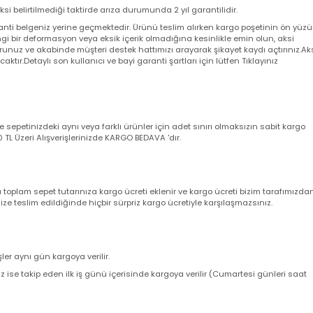
 aksi belirtilmediği taktirde arıza durumunda 2 yıl garantilidir.
a garanti belgeniz yerine geçmektedir. Ürünü teslim alırken kargo poşeti
angi bir deformasyon veya eksik içerik olmadığına kesinlikle emin olun,
utturunuz ve akabinde müşteri destek hattımızı arayarak şikayet kaydı açt
yacaktır.Detaylı son kullanıcı ve bayi garanti şartları için lütfen Tıklayını
nizde sepetinizdeki aynı veya farklı ürünler için adet sınırı olmaksızın sab
ir. 500 TL Üzeri Alışverişlerinizde KARGO BEDAVA 'dır.
nda toplam sepet tutarınıza kargo ücreti eklenir ve kargo ücreti bizim ta
z size teslim edildiğinde hiçbir sürpriz kargo ücretiyle karşılaşmazsınız.