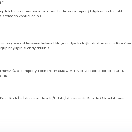
verişler aynı gün kargoya verilir.
leriniz ise takip eden ilk iş günü içerisinde kargoya verilir (Cumartesi gün
larım ?
nuz cep telefonu numarasına ve e-mail adresinize sipariş bilgileriniz oto
uğunu sistemden kontrol ediniz.
dresinize gelen aktivasyon linkine tıklayınız. Üyelik oluşturduktan sonra 
örüşüp bayiliğinizi onaylattırınız.
imli alırsınız. Özel kampanyalarımızdan SMS & Mail yoluyla haberdar olur
zanırsınız.