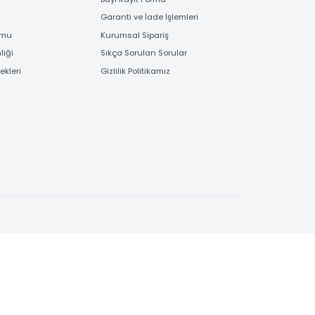
EME
BİLGİLENDİRME
 Bilgileri
Bayi Kayıt Formu
deme
Garanti ve İade İşlemleri
 Order Formu
Kurumsal Sipariş
e Güvenliği
Sıkça Sorulan Sorular
e Seçenekleri
Gizlilik Politikamız