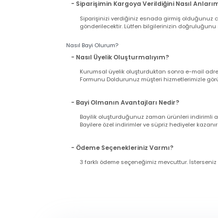
Hafta içi saat 15:00'ya kadar yapacağınız alış
Pazar günü ve tatil günlerinde verilen sipariş
11:00'a kadar çalışıyoruz).
- Siparişimin Kargoya Verildiğini Nasıl An
Siparişinizi verdiğiniz esnada girmiş olduğu
gönderilecektir. Lütfen bilgilerinizin doğrul
Nasıl Bayi Olurum?
- Nasıl Üyelik Oluşturmalıyım?
Kurumsal üyelik oluşturduktan sonra e-mail a
Formunu Doldurunuz müşteri hizmetlerimizle g
- Bayi Olmanın Avantajları Nedir?
Bayilik oluşturduğunuz zaman ürünleri indir
Bayilere özel indirimler ve süpriz hediyeler ka
- Ödeme Seçenekleriniz Varmı?