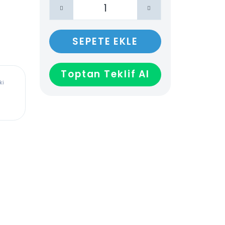
SEPETE EKLE
Toptan Teklif Al
ürkiye’deki
dadır,
len veya
ağladığı