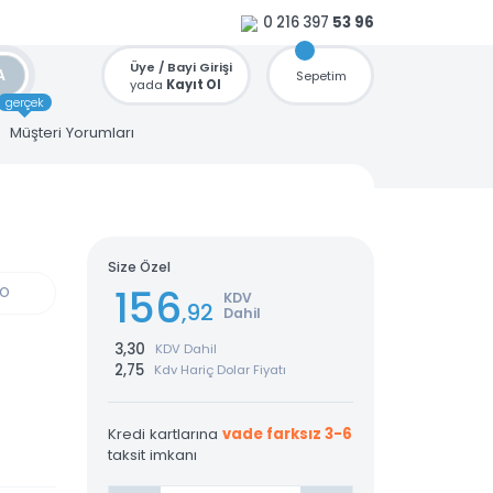
0 216 397
53 96
Üye / Bayi Girişi
ARA
Sepetim
yada
Kayıt Ol
gerçek
u
Müşteri Yorumları
Size Özel
156
GÜN KARGO
KDV
,92
Dahil
3,30
KDV Dahil
2,75
Kdv Hariç Dolar Fiyatı
Kredi kartlarına
vade farksız 3-6
taksit imkanı