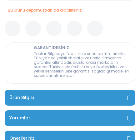
Bu ürünü depomuzdan da alabilirsiniz
GARANTİDESİNİZ
ToptanBilgisayar’da sizlere sunulan tüm ürünler
Türkiye’deki yetkili ithalatçı ve üretici firmaların
garantisi altındadır, Uluslararası markaların
sadece Türkiye için üretilen veya özelleştirilen ve
yetkili servislerin ülke garantisi sağladığı modelleri
sizlere sunulmaktadır.
Ürün Bilgisi
Yorumlar
Önerileriniz