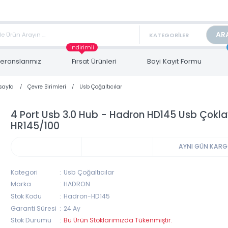
TAN FİYAT ALMAK İÇİN satis@toptanbilgisayar.net MAİL ATINIZ.
ARİŞLERİNİZİ AYNI GÜN KARGO İLE GÖNDERİYORUZ!
indirimli
Referanslarımız
Fırsat Ürünleri
Bayi Kayıt Form
Anasayfa
Çevre Birimleri
Usb Çoğaltıcılar
4 Port Usb 3.0 Hub - Hadron HD145 Usb 
HR145/100
AYNI 
Kategori
Usb Çoğaltıcılar
Marka
HADRON
Stok Kodu
Hadron-HD145
Garanti Süresi
24 Ay