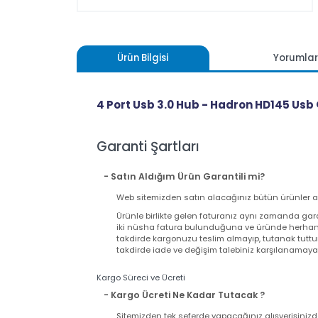
Ürün Bilgisi
Yoru
4 Port Usb 3.0 Hub - Hadron HD145 
Garanti Şartları
- Satın Aldığım Ürün Garantili mi?
Web sitemizden satın alacağınız bütün ürünler
Ürünle birlikte gelen faturanız aynı zamand
iki nüsha fatura bulunduğuna ve üründe herh
takdirde kargonuzu teslim almayıp, tutanak t
takdirde iade ve değişim talebiniz karşılanama