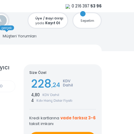
0 216 397
53 96
Üye / Bayi Girişi
ARA
Sepetim
yada
Kayıt Ol
gerçek
u
Müşteri Yorumları
Çoklayıcı
Size Özel
228
KDV
,24
Dahil
GÜN KARGO
4,80
KDV Dahil
4
Kdv Hariç Dolar Fiyatı
Kredi kartlarına
vade farksız 3-6
taksit imkanı