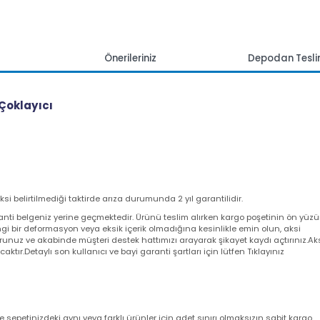
mlar
Önerileriniz
Depoda
Usb Çoklayıcı
 aksi belirtilmediği taktirde arıza durumunda 2 yıl garantilidir.
a garanti belgeniz yerine geçmektedir. Ürünü teslim alırken kargo poşeti
angi bir deformasyon veya eksik içerik olmadığına kesinlikle emin olun,
utturunuz ve akabinde müşteri destek hattımızı arayarak şikayet kaydı açt
yacaktır.Detaylı son kullanıcı ve bayi garanti şartları için lütfen Tıklayını