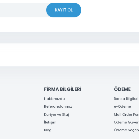
Yorum Yaz
 OLUN
erden ve kampanyalardan haberdar olun
KAYIT OL
Gönder