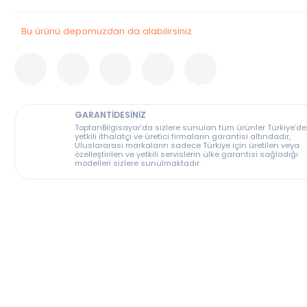
Stok Durumu
Bu Ürün Stoklarımızda Tükenmiştir.
Bu ürünü depomuzdan da alabilirsiniz
GARANTİDESİNİZ
ToptanBilgisayar’da sizlere sunulan tüm ürünler T
yetkili ithalatçı ve üretici firmaların garantisi altın
Uluslararası markaların sadece Türkiye için üreti
özelleştirilen ve yetkili servislerin ülke garantisi s
modelleri sizlere sunulmaktadır.