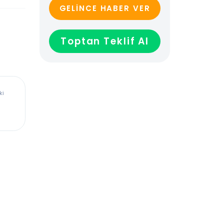
GELİNCE HABER VER
Toptan Teklif Al
ürkiye’deki
dadır,
len veya
ağladığı