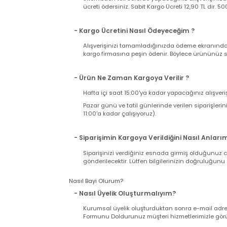
Kargo Süreci ve Ücreti
- Kargo Ücreti Ne Kadar Tutacak ?
Sitemizden tek seferde yapacağınız alışverişi
ücreti ödersiniz. Sabit Kargo Ücreti 12,90 TL d
- Kargo Ücretini Nasıl Ödeyeceğim ?
Alışverişinizi tamamladığınızda ödeme ekranı
kargo firmasına peşin ödenir. Böylece ürününü
- Ürün Ne Zaman Kargoya Verilir ?
Hafta içi saat 15:00'ya kadar yapacağınız alış
Pazar günü ve tatil günlerinde verilen sipariş
11:00'a kadar çalışıyoruz).
- Siparişimin Kargoya Verildiğini Nasıl An
Siparişinizi verdiğiniz esnada girmiş olduğu
gönderilecektir. Lütfen bilgilerinizin doğrul