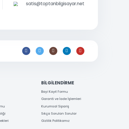
0 216 397
53 96
satis@toptanbilgisayar.net