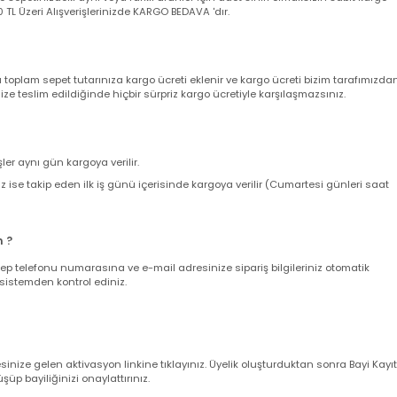
nizde sepetinizdeki aynı veya farklı ürünler için adet sınırı olmaksızın sab
ir. 500 TL Üzeri Alışverişlerinizde KARGO BEDAVA 'dır.
nda toplam sepet tutarınıza kargo ücreti eklenir ve kargo ücreti bizim ta
z size teslim edildiğinde hiçbir sürpriz kargo ücretiyle karşılaşmazsınız.
verişler aynı gün kargoya verilir.
leriniz ise takip eden ilk iş günü içerisinde kargoya verilir (Cumartesi gün
larım ?
nuz cep telefonu numarasına ve e-mail adresinize sipariş bilgileriniz oto
uğunu sistemden kontrol ediniz.