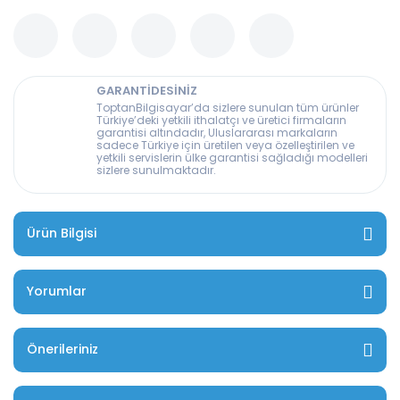
GARANTİDESİNİZ
ToptanBilgisayar’da sizlere sunulan tüm ürünler
Türkiye’deki yetkili ithalatçı ve üretici firmaların
garantisi altındadır, Uluslararası markaların
sadece Türkiye için üretilen veya özelleştirilen ve
yetkili servislerin ülke garantisi sağladığı modelleri
sizlere sunulmaktadır.
Ürün Bilgisi
Yorumlar
Önerileriniz