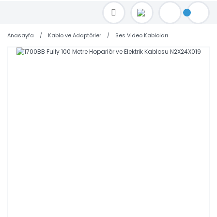
TOPTAN FİYAT ALMAK İÇİN satis@toptanbilgisayar.net MAİL ATINIZ.
SİPARİŞLERİNİZİ AYNI GÜN KARGO İLE GÖNDERİYORUZ!
Anasayfa
Kablo ve Adaptörler
Ses Video Kabloları