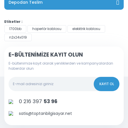
Depodan Teslim
Etiketler :
1700bb
hoperlör kablosu
elekktrik kablosu
n2x24x019
E-BÜLTENİMİZE KAYIT OLUN
E-bültenimize kayıt olarak yeniliklerden ve kampanyalardan
haberdar olun
KAYIT OL
0 216 397
53 96
satis@toptanbilgisayar.net