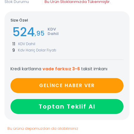
Stok Durumu
Bu Ürün Stoklarımızda Tükenmiştir.
Size Özel
524
KDV
,95
Dahil
11
KDV Dahil
9
Kdv Hariç Dolar Fiyatı
Kredi kartlarına
vade farksız 3-6
taksit imkanı
GELİNCE HABER VER
Toptan Teklif Al
Bu ürünü depomuzdan da alabilirsiniz