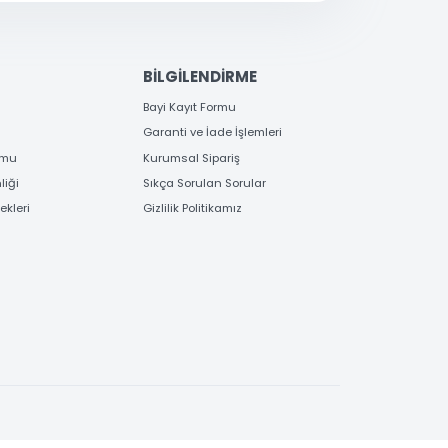
EME
BİLGİLENDİRME
 Bilgileri
Bayi Kayıt Formu
deme
Garanti ve İade İşlemleri
 Order Formu
Kurumsal Sipariş
e Güvenliği
Sıkça Sorulan Sorular
e Seçenekleri
Gizlilik Politikamız