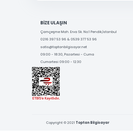
SOSYAL MEDYA'DA
BİZİ TAKİP EDİN
BİZE ULAŞIN
Çamçeşme Mah. Erva Sk. No:1 Pendik,İstanbul
0216 397 53 96 & 0539 377 53 96
satis@toptanbilgisayar.net
09:00 - 18:30, Pazartesi - Cuma
Cumartesi 09:00 - 12:30