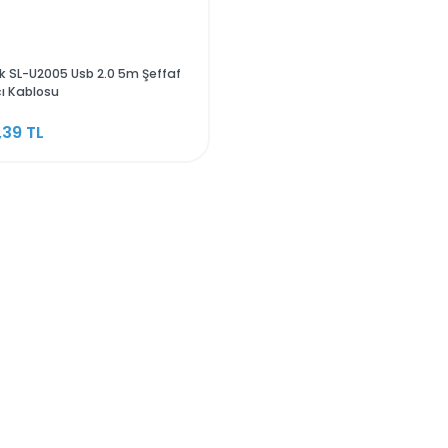
S-Link SL-U2005 Usb 2.0 5m Şeffaf
Yazıcı Kablosu
322,39 TL