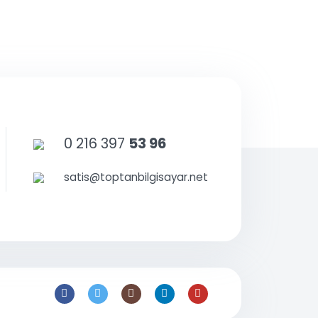
0 216 397
53 96
satis@toptanbilgisayar.net