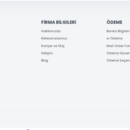
FİRMA BİLGİLERİ
ÖD
Hakkımızda
Banka
Referanslarımız
e-Ö
Kariyer ve Staj
Mail
İletişim
Ödem
Blog
Ödem