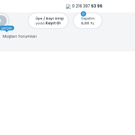
0 216 397
53 96
0
Üye / Bayi Girişi
Sepetim
ARA
yada
Kayıt Ol
0,00 TL
gerçek
u
Müşteri Yorumları