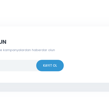
 OLUN
erden ve kampanyalardan haberdar olun
KAYIT OL