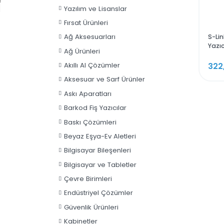
Fan
Sunucu ve Depolama
1*Usb
3.0
Yazılım ve Lisanslar
1*Usb
Fırsat Ürünleri
2.0
Gaming
Ağ Aksesuarları
Kasa
Ağ Ürünleri
Akıllı AI Çözümler
Aksesuar ve Sarf Ürünler
Askı Aparatları
Barkod Fiş Yazıcılar
Baskı Çözümleri
Beyaz Eşya-Ev Aletleri
Bilgisayar Bileşenleri
Bilgisayar ve Tabletler
Çevre Birimleri
Endüstriyel Çözümler