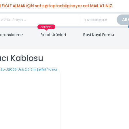
TAN FİYAT ALMAK İÇİN satis@toptanbilgisayar.net MAİL ATINIZ.
ARİŞLERİNİZİ AYNI GÜN KARGO İLE GÖNDERİYORUZ!
indirimli
Referanslarımız
Fırsat Ürünleri
Bayi Kayıt Form
azıcı Kablosu