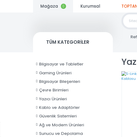
Mağaza
Kurumsal
TOP
SİP
TÜM KATEGORİLER
Kargo
Y
Bedava
Bilgisayar ve Tabletler
Gaming Ürünleri
Rampage
X-
Bilgisayar Bileşenleri
HORSE
Çevre Birimleri
Tempered
4.564,80
Glass
Yazıcı Ürünleri
TL
600W
Kablo ve Adaptörler
80
Plus
Güvenlik Sistemleri
Bronze
Ağ ve Modem Ürünleri
4*Rainbow