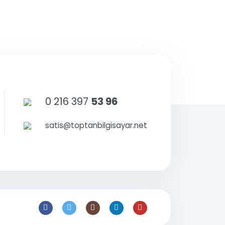
0 216 397
53 96
satis@toptanbilgisayar.net