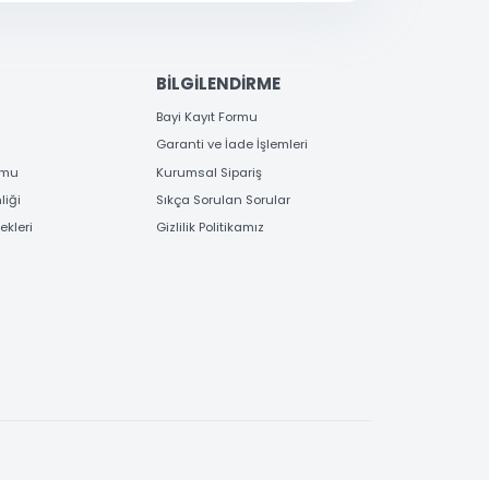
EME
BİLGİLENDİRME
 Bilgileri
Bayi Kayıt Formu
deme
Garanti ve İade İşlemleri
 Order Formu
Kurumsal Sipariş
e Güvenliği
Sıkça Sorulan Sorular
e Seçenekleri
Gizlilik Politikamız