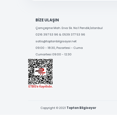
SOSYAL MEDYA'DA
BİZİ TAKİP EDİN
BİZE ULAŞIN
Çamçeşme Mah. Erva Sk. No:1 Pendik,İstanbul
0216 397 53 96 & 0539 377 53 96
satis@toptanbilgisayar.net
09:00 - 18:30, Pazartesi - Cuma
Cumartesi 09:00 - 12:30