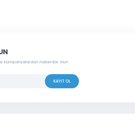
 OLUN
erden ve kampanyalardan haberdar olun
KAYIT OL