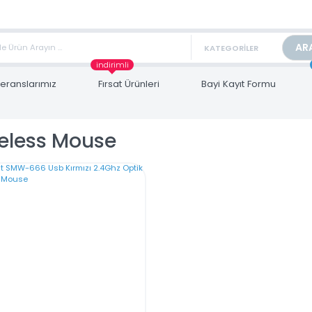
TAN FİYAT ALMAK İÇİN satis@toptanbilgisayar.net MAİL ATINIZ.
ARİŞLERİNİZİ AYNI GÜN KARGO İLE GÖNDERİYORUZ!
indirimli
Referanslarımız
Fırsat Ürünleri
Bayi Kayıt Form
ireless Mouse