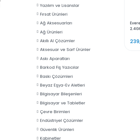
Sunucu ve Depolama
Rampage X-HORSE Tempered
Yazılım ve Lisanslar
Glass 600W 80 Plus Bronze
4*Rainbow Fan 1*Usb 3.0 1*Usb 2.0
Fırsat Ürünleri
Gaming Kasa
4.564,80 TL
Ağ Aksesuarları
Ağ Ürünleri
Akıllı AI Çözümler
Aksesuar ve Sarf Ürünler
Askı Aparatları
Barkod Fiş Yazıcılar
Baskı Çözümleri
Beyaz Eşya-Ev Aletleri
Bilgisayar Bileşenleri
Bilgisayar ve Tabletler
Çevre Birimleri
Endüstriyel Çözümler