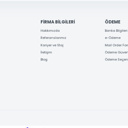
FİRMA BİLGİLERİ
ÖD
Hakkımızda
Banka
Referanslarımız
e-Ö
Kariyer ve Staj
Mail
İletişim
Ödem
Blog
Ödem