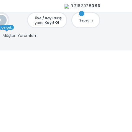
0 216 397
53 96
Üye / Bayi Girişi
ARA
Sepetim
yada
Kayıt Ol
gerçek
u
Müşteri Yorumları