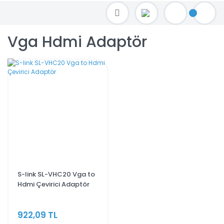
TOPTAN FİYAT ALMAK İÇİN satis@toptanbilgisayar.net MAİL ATINIZ.
SİPARİŞLERİNİZİ AYNI GÜN KARGO İLE GÖNDERİYORUZ!
Vga Hdmi Adaptör
S-link SL-VHC20 Vga to
Hdmi Çevirici Adaptör
922,09 TL