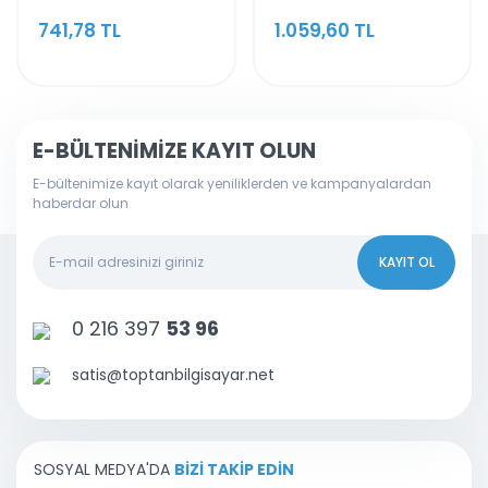
Tablet, Notebook
741,78 TL
1.059,60 TL
Cihazlarınızdan 1080P
Hd Görüntüyü Tv,
Monitör, Projektör Vb.
Cihazlara Aktarır
E-BÜLTENİMİZE KAYIT OLUN
E-bültenimize kayıt olarak yeniliklerden ve kampanyalardan
haberdar olun
KAYIT OL
0 216 397
53 96
satis@toptanbilgisayar.net
SOSYAL MEDYA'DA
BİZİ TAKİP EDİN