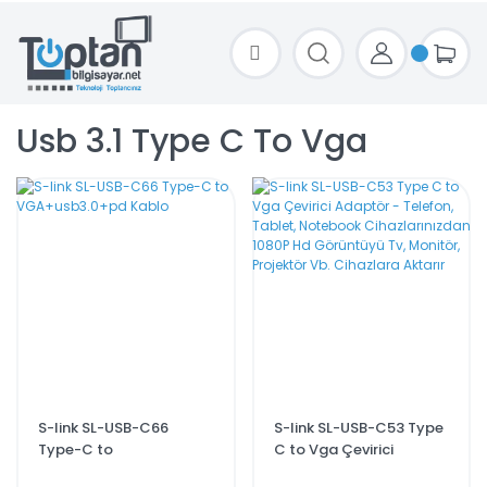
TOPTAN FİYAT ALMAK İÇİN satis@toptanbilgisayar.net MAİL ATINIZ.
SİPARİŞLERİNİZİ AYNI GÜN KARGO İLE GÖNDERİYORUZ!
Usb 3.1 Type C To Vga
S-link SL-USB-C66
S-link SL-USB-C53 Type
Type-C to
C to Vga Çevirici
VGA+usb3.0+pd Kablo
Adaptör - Telefon,