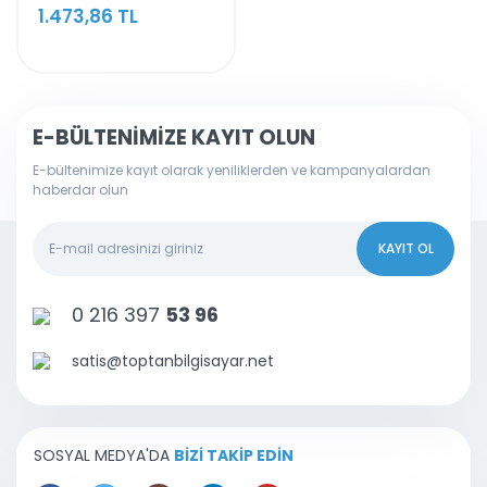
Koltuklar
(Fiş
Taşınabilir
(Fanlar)
Adaptörler
1.473,86 TL
-Çakmaklık
Adaptörler
Bilgisayarlar
Kesintisiz Güç
Ekran Kartı
Kaynakları
Yazıcı
Usb Yazıcı
Adaptörleri
Kabloları
Klavye Mouse
Set
Diğer (Pos-
E-BÜLTENİMİZE KAYIT OLUN
Ses Video
Monitör-24V
Kabloları
E-bültenimize kayıt olarak yeniliklerden ve kampanyalardan
Adaptörler
haberdar olun
Com Rs232
Prizler
Kablolar
KAYIT OL
Kasa İçi
Kablolar
0 216 397
53 96
Çeşitli Diğer
Kablolar
satis@toptanbilgisayar.net
Telefon
Tablet Şarj
Kabloları
SOSYAL MEDYA'DA
BİZİ TAKİP EDİN