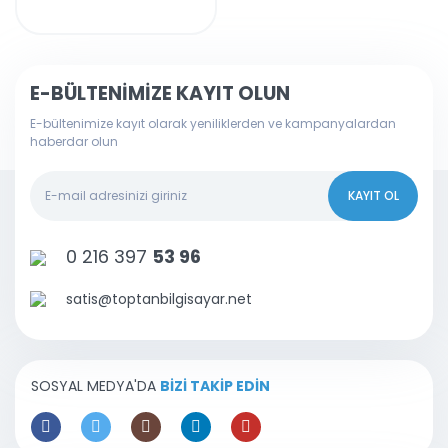
Taşınabilir Portatif
Çevirici
E-BÜLTENİMİZE KAYIT OLUN
E-bültenimize kayıt olarak yeniliklerden ve kampanyalardan
haberdar olun
KAYIT OL
0 216 397
53 96
satis@toptanbilgisayar.net
SOSYAL MEDYA'DA
BİZİ TAKİP EDİN