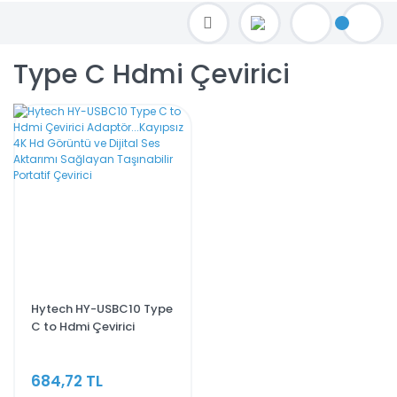
TOPTAN FİYAT ALMAK İÇİN satis@toptanbilgisayar.net MAİL ATINIZ.
SİPARİŞLERİNİZİ AYNI GÜN KARGO İLE GÖNDERİYORUZ!
Type C Hdmi Çevirici
Hytech HY-USBC10 Type
C to Hdmi Çevirici
Adaptör...Kayıpsız 4K
Hd Görüntü ve Dijital Ses
684,72 TL
Aktarımı Sağlayan