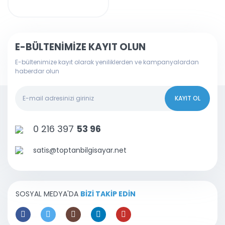
Taşınabilir Portatif
Çevirici
E-BÜLTENİMİZE KAYIT OLUN
E-bültenimize kayıt olarak yeniliklerden ve kampanyalardan
haberdar olun
KAYIT OL
0 216 397
53 96
satis@toptanbilgisayar.net
SOSYAL MEDYA'DA
BİZİ TAKİP EDİN