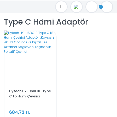
TOPTAN FİYAT ALMAK İÇİN satis@toptanbilgisayar.net MAİL ATINIZ.
SİPARİŞLERİNİZİ AYNI GÜN KARGO İLE GÖNDERİYORUZ!
Type C Hdmi Adaptör
Hytech HY-USBC10 Type
C to Hdmi Çevirici
Adaptör...Kayıpsız 4K
Hd Görüntü ve Dijital Ses
684,72 TL
Aktarımı Sağlayan