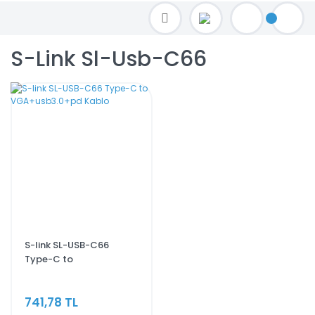
TOPTAN FİYAT ALMAK İÇİN satis@toptanbilgisayar.net MAİL ATINIZ.
SİPARİŞLERİNİZİ AYNI GÜN KARGO İLE GÖNDERİYORUZ!
S-Link Sl-Usb-C66
S-link SL-USB-C66
Type-C to
VGA+usb3.0+pd Kablo
741,78 TL