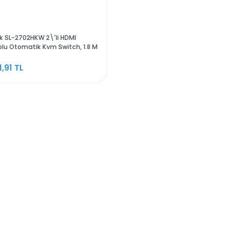
S-Link SL-2702HKW 2\'li HDMI
Kablolu Otomatik Kvm Switch, 1.8 M
3.211,91 TL