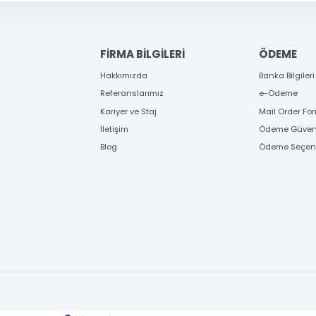
FİRMA BİLGİLERİ
ÖD
Hakkımızda
Banka
Referanslarımız
e-Ö
Kariyer ve Staj
Mail
İletişim
Ödem
Blog
Ödem