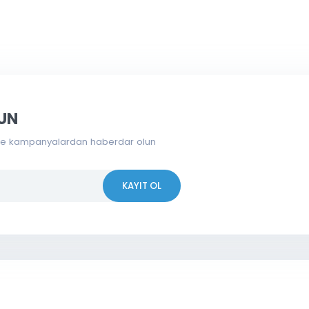
 OLUN
erden ve kampanyalardan haberdar olun
KAYIT OL