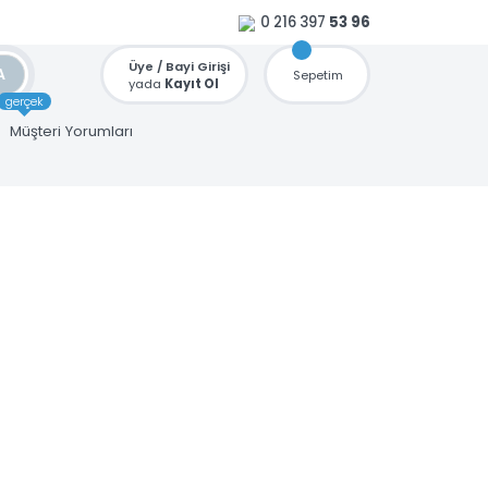
0 216 397
53 96
Üye / Bayi Girişi
ARA
Sepetim
yada
Kayıt Ol
gerçek
u
Müşteri Yorumları