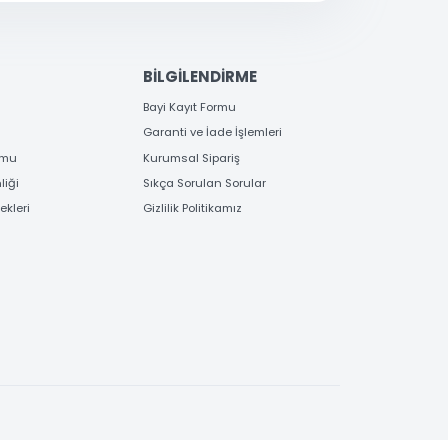
EME
BİLGİLENDİRME
 Bilgileri
Bayi Kayıt Formu
deme
Garanti ve İade İşlemleri
 Order Formu
Kurumsal Sipariş
e Güvenliği
Sıkça Sorulan Sorular
e Seçenekleri
Gizlilik Politikamız