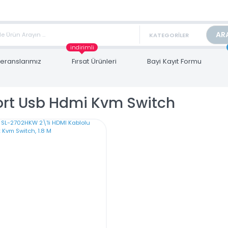
TAN FİYAT ALMAK İÇİN satis@toptanbilgisayar.net MAİL ATINIZ.
ARİŞLERİNİZİ AYNI GÜN KARGO İLE GÖNDERİYORUZ!
indirimli
Referanslarımız
Fırsat Ürünleri
Bayi Kayıt Form
 Port Usb Hdmi Kvm Switch