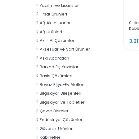
Sunucu ve Depolama
Rampage X-HORSE Tempered
Yazılım ve Lisanslar
Glass 600W 80 Plus Bronze
4*Rainbow Fan 1*Usb 3.0 1*Usb 2.0
Fırsat Ürünleri
Gaming Kasa
4.564,80 TL
Ağ Aksesuarları
Ağ Ürünleri
Akıllı AI Çözümler
Aksesuar ve Sarf Ürünler
Askı Aparatları
Barkod Fiş Yazıcılar
Baskı Çözümleri
Beyaz Eşya-Ev Aletleri
Bilgisayar Bileşenleri
Bilgisayar ve Tabletler
Çevre Birimleri
Endüstriyel Çözümler