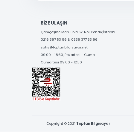
SOSYAL MEDYA'DA
BİZİ TAKİP EDİN
BİZE ULAŞIN
Çamçeşme Mah. Erva Sk. No:1 Pendik,İstanbul
0216 397 53 96 & 0539 377 53 96
satis@toptanbilgisayar.net
09:00 - 18:30, Pazartesi - Cuma
Cumartesi 09:00 - 12:30