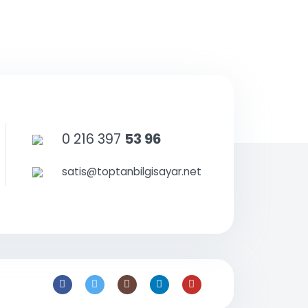
0 216 397
53 96
satis@toptanbilgisayar.net